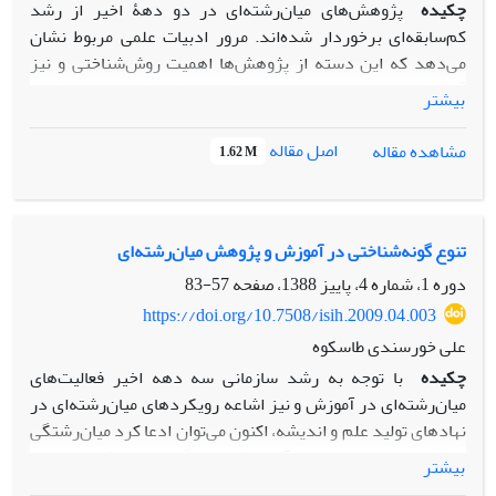
چکیده
پژوهش‌های میان‌رشته‌ای در دو دهۀ اخیر از رشد
کم‌سابقه‌ای برخوردار شده‌اند. مرور ادبیات علمی مربوط نشان
می‌دهد که این دسته از پژوهش‌ها اهمیت روش‌شناختی و نیز
گونه‌شناختی معتنابه‌ای دارند. هدف این پژوهش این است که با
بیشتر
استفاده از روش اسنادی و با توجه به روند تاریخی به مقایسه و
توصیف و تبیین طبقه‌بندی‌های مختلف از پژوهش میان‌رشته‌ای،
اصل مقاله
مشاهده مقاله
1.62 M
فارغ از طبقه‌بندی‌های که تاکنون انجام‌ شده است، بپردازد. این
مطالعه با رویکردی تبارشناسانه بر آن است که به‌رغم
به‌هم‌پیوستگی‌ها، گسستگی‌ها، و طبقه‌بندی‌های گوناگون پژوهش
میان‌رشته‌ای، به ریشه‌یابی این گونه‌ها پرداخته و گفتمان جدیدی
تنوع گونه‌شناختی در آموزش و پژوهش میان‌رشته‌ای
را در این قلمرو مطرح سازد. این مقاله نشان می‌دهد که
دوره 1، شماره 4، پاییز 1388، صفحه
57-83
طبقه‌بندی‌های پژوهش در بسیاری از موارد با هم همپوشانی
https://doi.org/10.7508/isih.2009.04.003
داشته و پژوهش میان‌رشته‌ای از اواخر قرن بیستم تا دهه‌های
علی خورسندی طاسکوه
اخیر همراه با تحولات نقش دانشگاه‌ها در جامعه، از تأکید بر
چکیده
با توجه به رشد سازمانی سه دهه اخیر فعالیت‌های
طبقه‌بندی ساختاری به‌سوی تأکید بر طبقه‌بندی ساختاری‌ـ‌کاربردی
میان‌رشته‌ای در آموزش و نیز اشاعه رویکردهای میان‌رشته‌ای در
سوق یافته است و دانش از ماهیت آکادمیک به‌سوی ماهیت پسا
نهادهای تولید علم و اندیشه، اکنون می‌توان ادعا کرد میان‌رشتگی
آکادمیک تغییر ماهیت داده است.
در اجتماعات و ساختارهای آکادمیک از جایگاه و اعتبار قابل اعتنایی
بیشتر
برخوردار است. ادبیات موجود در زمینه فعالیت‌ها و تجارب