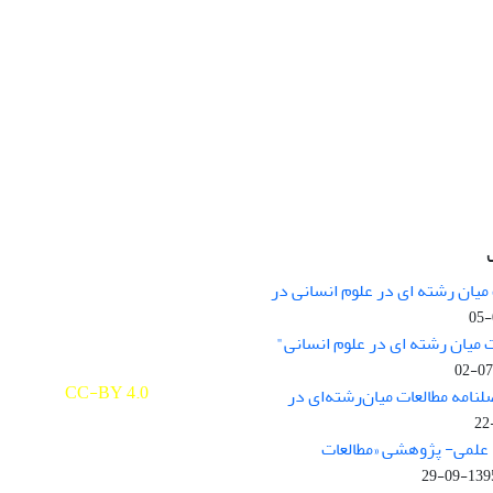
میان رشته ای در علوم انسانی در
nary Studies in the Humanities is
licensed under a
 میان رشته ای در علوم انسانی"
e Commons Attribution 4.0
ernational
CC-BY 4.0
لنامه مطالعات میان‌رشته‌ای در
علمی- پژوهشی «مطالعات
1395-09-