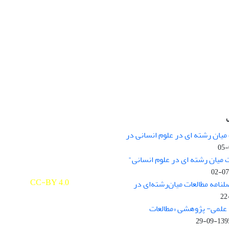
میان رشته ای در علوم انسانی در
nary Studies in the Humanities is
licensed under a
 میان رشته ای در علوم انسانی"
e Commons Attribution 4.0
ernational
CC-BY 4.0
لنامه مطالعات میان‌رشته‌ای در
علمی- پژوهشی «مطالعات
1395-09-