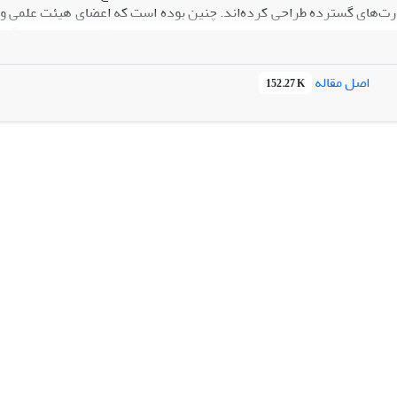
هارت‌‌های گسترده طراحی کرده‌اند. چنین بوده است که اعضای هیئت علمی و 
بررسی ماهیت مفهومی و بیان برخی تجربیات، به نقاط قوت و ضعف این گونه رش
ی‌شود.
اصل مقاله
152.27 K