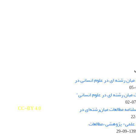
میان رشته ای در علوم انسانی در
nary Studies in the Humanities is
licensed under a
 میان رشته ای در علوم انسانی"
e Commons Attribution 4.0
ernational
CC-BY 4.0
لنامه مطالعات میان‌رشته‌ای در
علمی- پژوهشی «مطالعات
1395-09-