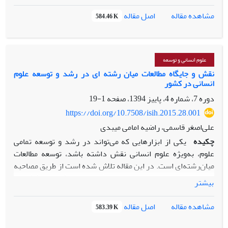
دستیابی به این هدف، چارچوب نظری تحقیق براساس نظریه
اصل مقاله
مشاهده مقاله
584.46 K
بوردیو، تنظیم و بر اساس آن فرضیه‌های تحقیق مطرح گردید.
جامعه آماری این تحقیق 2300 ورزشکار شرکت کننده در المپیاد
ورزشی سال 1393 به میزبانی دانشگاه بهشتی است که با استفاده
از جدول مورگان و روش نمونه‌گیری طبقه‌ای نسبی 310 نفر از آنها
علوم انسانی و توسعه
انتخاب شدند. در این مقاله از روش پیمایشی و ابزار پرسشنامه
نقش و جایگاه مطالعات میان رشته ای در رشد و توسعه علوم
انسانی در کشور
جهت گردآوری داده استفاده شد. نتایج نشان می‌دهد که میان
سرمایه اجتماعی و دانش تغذیه‌ای ورزشکاران رابطه مثبت و
دوره 7، شماره 4، پاییز 1394، صفحه
1-19
معناداری وجود دارد.
https://doi.org/10.7508/isih.2015.28.001
علی‌اصغر قاسمی، راضیه امامی میبدی
چکیده
یکی از ابزارهایی که می
تواند در رشد و توسعه تمامی
علوم، به
ویژه علوم انسانی نقش داشته باشد، توسعه مطالعات
میان
رشته
ای است. در این مقاله تلاش شده است از طریق مصاحبه
نیمه
ساختمند با جمعی از صاحب
نظران و اندیشمندان کشور و
بیشتر
تحلیل محتوای آرای ایشان به این پرسش پاسخ داده شود که از
نظر خبرگان، مهم
ترین عوامل و موانع رشد علوم انسانی در ایران
اصل مقاله
مشاهده مقاله
583.39 K
چیست و توسعه مطالعات میان
رشته
ای
در رشد علوم انسانی چه
نقش و جایگاهی دارد؟ نتایج به
دست
آمده نشان می
دهد از نظر