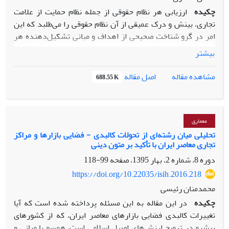
چکیده
ارزیابی هر نظام حقوقی از جمله نظام حمایت از علامت
تجاری، بینش و درک عمیقی از آن نظام حقوقی را می‌طلبد که این
امر در گرو شناخت صحیحی از اهداف و مبانی تشکیل‌دهنده هر
نظام حقوقی است که ضرورت این امر در نظام حمایت از علامت
بیشتر
تجاری، بیش از هر چیز در مرحله تفسیر دامنه حمایت از علامت و
در موارد خلاء قانون‌گذاری مشهود است. نظام حمایت از علامت
اصل مقاله
مشاهده مقاله
688.55 K
تجاری در کنار مبانی اخلاقی و حقوقی، به‌شدت تحت تأثیر مبانی
اقتصادی در بازار است، زیرا علامت تجاری از ماهیتی کاملاًاقتصادی
برخوردار بوده و فلسفه وجودی علامت تجاری تحقق کارایی در بازار
است، که این امر ضرورت نگاه میان رشته‌ای را در راستای درک
معماری
صحیحی از این نظام حمایتی روشن می‌سازد. دو تئوری حقوق طبیعی
تحلیلی میان رشته‌ای از تحولات کالبدی - فضایی بازارها و مراکز
تجاری معاصر ایران با تأکید بر متون دینی
و تئوری قراردادگرایی، حمایت از علامت تجاری را از لحاظ حقوقی
توجیه می‌کنند. در کنار این مبانی، دو منطق اقتصادیِ کاهش
دوره 8، شماره 2، بهار 1395، صفحه
99-118
هزینه جستجوی مصرف‌کننده و انگیزه تولیدکننده نیز چه بسا با
https://doi.org/10.22035/isih.2016.218
استدلالی قوی‌تر، لزوم حمایت از علامت را توجیه می‌سازند. با این
محمدمنان رئیسی
وجود نظام حمایت از علامت تجاری، فارغ از مبانی اخیر نبوده و هر
چکیده
در این مقاله به این مسئله پرداخته شده است که آیا
یک از این مبانی به سهم خود در ساختار نظام حمایت از علامت
تغییرات کالبدی فضایی بازارهای معاصر ایران، که از کشورهای
تجاری موثر هستند.
پیشرو در ترویج ارزش‌های اصیل اسلامی ‌است، همسو با مبانی و