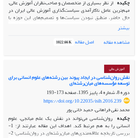
چکیده
از نظر بسیاری از متخصصان و صاحب‌نظران آموزش عالی،
مهم‌ترین عامل ناکارآمدی سیاست‌گذاری آموزش عالی ایران در
حال حاضر، منطبق نبودن سیاست‌ها و تصمیم‌های این حوزه با
پشتوانه‌های علمی، نظری و پژوهشی است. سیاست‌پژوهی
بیشتر
به‌عنوان فرایندی پژوهشی، معطوف به ارائه گزینه‌های سیاستی و
ناظر به عمل، به سیاست‌گذاران، تعریف می‌شود و می‌تواند در
اصل مقاله
مشاهده مقاله
1022.66 K
سیاست‌گذاری منطقی و عقلایی در حوزه آموزش عالی بسیار مؤثر
باشد؛ ازاین‌رو هدف کلی این مقاله، آسیب‌شناسی فرایند
سیاست‌پژوهی در آموزش عالی ایران است. به‌منظور نیل به این
هدف، جامعه آماری مقاله حاضر، مراکز، مؤسسه‌ها و
آموزش عالی
پژوهشکده‌های سیاست‌‌پژوهی، اعم از مؤسسه‌های وابسته به
نقش روان‌شناسی در ایجاد پیوند بین‌ رشته‌های علوم انسانی برای
توسعه مؤسسه‌های میان‌رشته‌ای
وزارت علوم، تحقیقات و فناوری یا غیروابسته به این وزارتخانه،
سیاست‌گذاران باسابقه در حوزه‌ آموزش عالی و همچنین خبرگان
دوره 8، شماره 4، پاییز 1395، صفحه
173-193
علمی این حوزه بودند که 14 نفر از آن‌ها به‌صورت هدفمند برای
https://doi.org/10.22035/isih.2016.239
انجام مصاحبه‌های عمیق انتخاب شدند و روایی یافته‌ها نیز با
محمد نقی فراهانی، حمید خانی پور
روش‌های تطبیق مشارکت‌‌کنندگان و بازبینی همکاران بررسی شد.
چکیده
روان‌شناسی می‌تواند در نقش یک علم میانجی، علوم
برای تجزیه‌و‌تحلیل داده‌ها از کدگذاری باز و محوری استفاده شده
انسانی را به هم مرتبط کند. اهداف این مقاله عبارتند از: 1-
است. یافته‌‌های پژوهش، حاکی از وجود 113 گزاره مفهومی (مقوله
بررسی تاریخچه علاقه‌مندی‌های میان‌رشته‌ای در روان‌شناسی؛ 2-
فرعی)، 14 مقوله اصلی در قالب پنج بعد عوامل زمینه‌ای و محیطی،