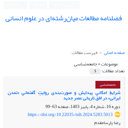
ورود به سامانه
ثبت نام
English
فصلنامه مطالعات میان‌رشته‌ای در علوم انسانی
صفحه اصلی
فهرست مقالات
موضوعات =
جامعه‌شناسی
تعداد مقالات:
5
جامعه‌شناسی
شرایطِ امکانیِ پیدایش و صورت‌بندی روایتِ گفتمانیِ «تمدن
ایرانی» در افق تاریخی عصر جدید
دوره 16، شماره 4، پاییز 1403، صفحه
63-99
https://doi.org/10.22035/isih.2024.5283.5013
رضا پارسامقدم