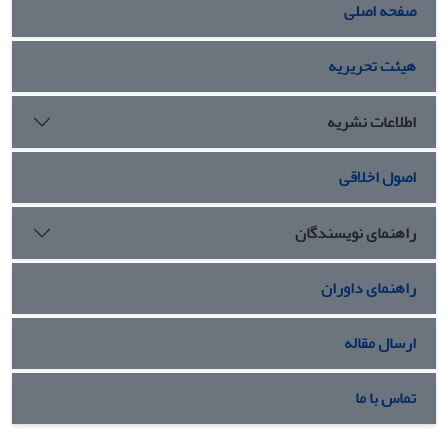
صفحه اصلی
ناشی از مدرنیته می‌باشد، رشد و گسترش یافته است. عقلانیت
ابزاری با خود بروکراسی، ارتش و تکنولوژی را به همراه آورده که
نتیجه آن، در عین رهایی‌بخش بودن، در دست دولتی چون بعث
هیئت تحریریه
افتاد که در نهایت، انفال محصول مستقیم آن است.
اطلاعات نشریه
اصول اخلاقی
راهنمای نویسندگان
راهنمای داوران
ارسال مقاله
تماس با ما