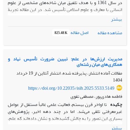
در سال 1361 و با هدف تلفیق میان شاخه‌های مشخصی از علوم
انسانی با معارف و علوم اسلامی تأسیس شد. در این مقاله تجربة
نوین دانشگاه امام صادق‌(ع) در طراحی و تأسیس نسل جدیدی از
بیشتر
رویکرد آکادمیک در مطالعات میان‌رشته‌ای در نظام آموزش عالی در
ایران مورد بررسی قرار می‌گیرد. مقاله ضمن ارزیابی عملکرد
اصل مقاله
مشاهده مقاله
825.48 K
دانشگاه در نیل به اهداف اعلامی و مطلوبش در گسترش مرزهای
علوم اسلامی و گسترش تحقیقات میان‌رشته‌ای بین علوم و معارف
اسلامی با علوم انسانی و علوم اجتماعی، به توصیف و تبیین نوآوری
دانشگاه امام صادق‌(ع) در تلفیق میان معارف اسلامی از یک سو و
مدیریت ارزش‌ها در علم: تبیین ضرورت تأسیس نهاد و
همکاری‌های میان رشته‌ای
رشته‌های علوم سیاسی، اقتصاد، حقوق، مدیریت و ارتباطات از
سوی دیگر پرداخته و سپس دستاورد‌های این تجربه را مورد
مقالات آماده انتشار، پذیرفته شده، انتشار آنلاین از
19 خرداد
بررسی قرار می‌دهد. نویسنده در پایان تلاش خواهد کرد تا موانع
1404
و چالش‌های پیش روی این تجربه را به‌ویژه از منظر مطالعات
https://doi.org/10.22035/isih.2025.5533.5149
میان‌رشته‌ای مورد تجزیه و تحلیل قرار دهد.
فاطمه هادی‌پور، مصطفی تقوی
چکیده
تا اواخر قرن بیستم، فعالیت علمی غالباً مستقل از عوامل
غیرمعرفتی تلقی می‌شد. اما در چند دهه اخیر، پژوهش‌های
بسیاری این تصور را به چالش کشیده‌اند و نشان داده‌اند که علم،
تحت‌تأثیر عوامل غیرمعرفتی از جمله ارزش‌ها نیز است. اما مسئله
بیشتر