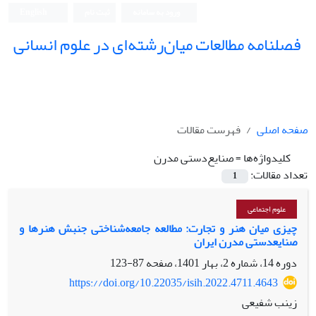
ورود به سامانه
ثبت نام
English
فصلنامه مطالعات میان‌رشته‌ای در علوم انسانی
صفحه اصلی
فهرست مقالات
کلیدواژه‌ها =
صنایع‌دستی مدرن
تعداد مقالات:
1
علوم اجتماعی
چیزی میان هنر و تجارت: مطالعه جامعه‌شناختی جنبش هنرها و
صنایع‍دستی مدرن ایران
دوره 14، شماره 2، بهار 1401، صفحه
87-123
https://doi.org/10.22035/isih.2022.4711.4643
زینب شفیعی