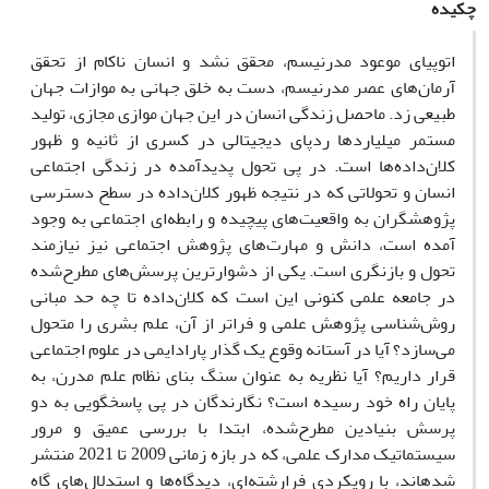
چکیده
اتوپیای موعود مدرنیسم، محقق نشد و انسان ناکام از تحقق
آرمان‌های عصر مدرنیسم، دست به خلق جهانی به موازات جهان
طبیعی زد. ماحصل زندگی انسان در این جهان موازی مجازی، تولید
مستمر میلیاردها ردپای دیجیتالی در کسری از ثانیه و ظهور
کلان‌داده‌ها است. در پی تحول پدیدآمده در زندگی اجتماعی
انسان و تحولاتی که در نتیجه ظهور کلان‌داده در سطح دسترسی
پژوهشگران به واقعیت‌های پیچیده و رابطه‌ای اجتماعی به وجود
آمده است، دانش و مهارت‌های پژوهش اجتماعی نیز نیازمند
تحول و بازنگری است. یکی از دشوارترین پرسش‌های مطرح‌شده
در جامعه علمی کنونی این است که کلان‌داده تا چه حد مبانی
روش‌شناسی پژوهش علمی و فراتر از آن، علم بشری را متحول
می‌سازد؟ آیا در آستانه وقوع یک گذار پارادایمی در علوم اجتماعی
قرار داریم؟ آیا نظریه به عنوان سنگ بنای نظام علم مدرن، به
پایان راه خود رسیده است؟ نگارندگان در پی پاسخگویی به دو
پرسش بنیادین مطرح‌شده، ابتدا با بررسی عمیق و مرور
سیستماتیک مدارک علمی، که در بازه زمانی 2009 تا 2021 منتشر
شده‍اند، با رویکردی فرارشته‌ای، دیدگاه‌ها و استدلال‌های گاه