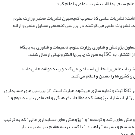
ر داشت: نشریات علمی که مصوب کمیسیون نشریات معتبر وزارت علوم،
کنند. نشریات علمی می کوشند در بررسی تخصصی مسایل علمی و ارائه
اون پژوهش و فناوری وزارت علوم، تحقیقات و فناوری به پایگاه
س معیارهای علم سنجی مقالات نشریات علمی را تحلیل استنادی می کند و رتبه مولفه هایی مانند
 کشورها را تعیین و اعلام می کند.
سرپرست ISC گفت: بر این اساس، نشریه های برتر حوزه علوم انسانی و اجتماعی کشور که در ISC ثبت و نمایه سازی می شود عبارت است "از بررسی های حسابداری
نی" از انتشارات پژوهشکده مطالعات فرهنگی و اجتماعی با رتبه دوم و "
 پژوهش های رشد و توسعه" و " پژوهش های حسابداری مالی" که به ترتیب
به ششم و نشریه " راهبرد " با کسب رتبه هفتم نیز به ترتیب از
 هستند.