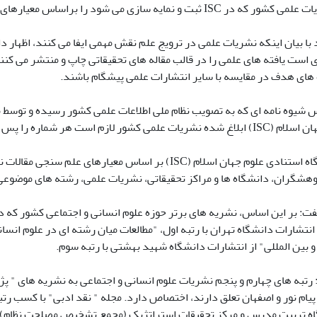
سازی می شود را براساس معیارهای علم سنجی مقالات نشریات علمی، اعلام کرد.
 با بیان اینکه نشریات علمی در ترویج علم نقش مهمی ایفا می کنند، اظها
ی است یافته های علمی را در قالب مقاله های تحقیقاتی چاپ و منتشر می 
ه های هدف در مقایسه با سایر انتشارات علمی پیشگام باشند.
 شیوه نامه ای که به تصویب نظام ملی اطلاعات علمی کشور رسیده و توسط مع
ز انتشار، به ISC به صورت چاپی یا الکترونیکی ارسال کنند.
مهراد افزود: پایگاه استنادی علوم جهان اسلام (ISC) بر اسا
هشگران، دانشگاه ها و مراکز تحقیقاتی، نشریات علمی، رشته های موضوعی و
نتشارات دانشگاه تهران با رتبه اول، "مطالعات میان رشته ای در علوم انسا
بین المللی" از انتشارات دانشگاه شهید بهشتی با رتبه سوم.
: رتبه های چهارم و پنجم نشریات علوم انسانی و اجتماعی به نشریه های "
پیام نور و اصفهان تعلق دارند، اختصاص دارد. مجله " نقد ادبی" با کسب رت
اه تربیت مدرس و مرکز تحقیقات استراتژیک (مجمع تشخیص مصلحت نظام)