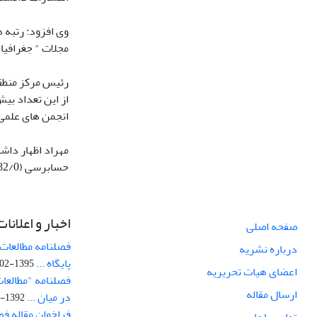
وی افزود: رتبه 
مجلات " جغرافیا
انجمن های علمی
حسابرسی (82/0) و ضریب تاثیر پژوهشنامه " ادب غنایی" (488/0) است.
اخبار و اعلانات
صفحه اصلی
فصلنامه مطالعات 
درباره نشریه
پایگاه ...
1395-02-05
اعضای هیات تحریریه
فصلنامه "مطالعات
ارسال مقاله
در میان ...
1392-07-02
فراخوان مقاله فص