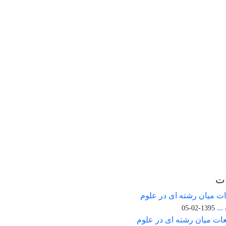
ات
ت میان رشته ای در علوم
nary Studies in the Humanities is
...
licensed under a
1395-02-05
ات میان رشته ای در علوم