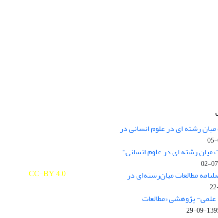
میان رشته ای در علوم انسانی در
nary Studies in the Humanities is
licensed under a
 میان رشته ای در علوم انسانی"
e Commons Attribution 4.0
ernational
CC-BY 4.0
لنامه مطالعات میان‌رشته‌ای در
علمی- پژوهشی «مطالعات
1395-09-