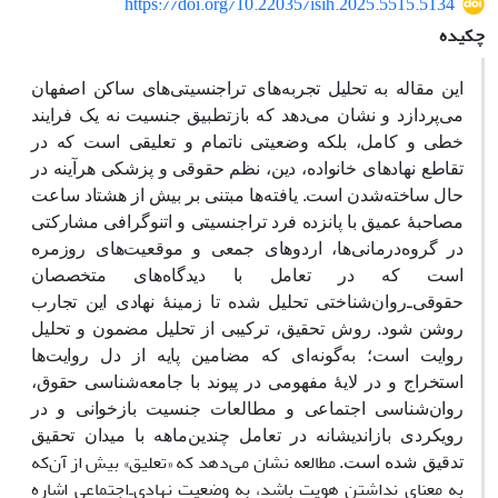
https://doi.org/10.22035/isih.2025.5515.5134
چکیده
این مقاله به تحلیل تجربه‌های تراجنسیتی‌های ساکن اصفهان
می‌پردازد و نشان می‌دهد که بازتطبیق جنسیت نه یک فرایند
خطی و کامل، بلکه وضعیتی ناتمام و تعلیقی است که در
تقاطع نهادهای خانواده، دین، نظم حقوقی و پزشکی هرآینه در
حال ساخته‌شدن است. یافته‌ها مبتنی بر بیش از هشتاد ساعت
مصاحبهٔ عمیق با پانزده فرد تراجنسیتی و اتنوگرافی مشارکتی
در گروه‌درمانی‌ها، اردوهای جمعی و موقعیت‌های روزمره
است که در تعامل با دیدگاه‌های متخصصان
حقوقی‌ـ‌‌روان‌شناختی تحلیل شده تا زمینهٔ نهادی این تجارب
روشن شود. روش تحقیق، ترکیبی از تحلیل مضمون و تحلیل
روایت است؛ به‌گونه‌ای که مضامین پایه از دل روایت‌ها
استخراج و در لایهٔ مفهومی در پیوند با جامعه‌شناسی حقوق،
روان‌شناسی اجتماعی و مطالعات جنسیت بازخوانی و در
رویکردی بازاندیشانه در تعامل چندین‌ماهه با میدان تحقیق
مطالعه نشان می‌دهد که «تعلیق» بیش از آن‌که
تدقیق شده است
.
به معنای نداشتن هویت باشد، به وضعیت نهادی‌ـ‌اجتماعی اشاره