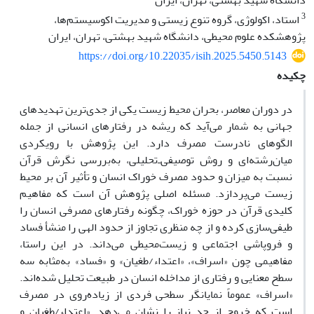
دانشگاه شهید بهشتی، تهران، ایران
3
استاد، اکولوژی، گروه تنوع زیستی و مدیریت اکوسیستم‌ها،
پژوهشکده علوم محیطی، دانشگاه شهید بهشتی، تهران، ایران
https://doi.org/10.22035/isih.2025.5450.5143
چکیده
در دوران معاصر، بحران محیط زیست یکی از جدی‌ترین تهدیدهای
جهانی به شمار می‌آید که ریشه در رفتارهای انسانی از جمله
الگوهای نادرست مصرف دارد. این پژوهش با رویکردی
میان‌رشته‌ای و روش توصیفی‌ـ‌تحلیلی، به‌بررسی نگرش قرآن
نسبت به میزان و حدود مصرف خوراک انسان و تأثیر آن بر محیط
زیست می‌پردازد. مسئله اصلی پژوهش آن است که مفاهیم
کلیدی قرآن در حوزه خوراک، چگونه رفتارهای مصرفی انسان را
طیفی‌سازی کرده و از چه منظری تجاوز از حدود الهی را منشأ فساد
و فروپاشی اجتماعی و زیست‌محیطی می‌داند. در این راستا،
مفاهیمی چون «اسراف»، «اعتداء/طغیان» و «فساد» به‌مثابه سه
سطح معنایی و رفتاری از مداخله انسان در طبیعت تحلیل شده‌اند.
«اسراف» عموماً نمایانگر سطحی فردی از زیاده‌روی در مصرف
است که خروج از حد نیاز را نشان می‌دهد. «اعتداء/طغیان و