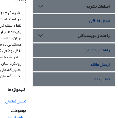
چکیده
اطلاعات نشریه
نظریه فهم اج
در استنباط ا
اصول اخلاقی
نقطه عطف تاری
رویدادهای ارت
راهنمای نویسندگان
«زبان» دانست.
دستیابی به مع
راهنمای داوران
لفظی وضعی کا
صادر شده است
رویکرد میان 
ارسال مقاله
تحلیل‌گفتمان
تحلیل‌گفتمان 
تماس با ما
کلیدواژه‌ها
تحلیل‌گفتمان
م
موضوعات
علوم اجتماعی