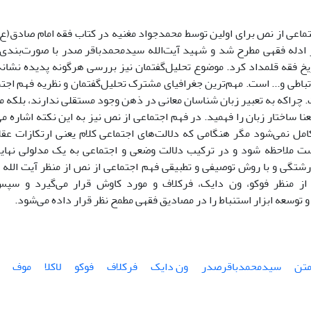
تماعی از نص برای اولین توسط محمدجواد مغنیه در کتاب فقه امام صادق(ع)
ز ادله فقهی مطرح شد و شهید آیت‌الله سیدمحمدباقر صدر با صورت‌بندی م
خ فقه قلمداد کرد. موضوع تحلیل‌گفتمان نیز بررسی هرگونه پدیده نشانه‌
باطی و... است. مهم‌ترین جغرافیای مشترک تحلیل‌گفتمان و نظریه فهم اجتم
 چراکه به تعبیر زبان شناسان معانی در ذهن وجود مستقلی ندارند، بلکه معن
نا ساختار زبان را فهمید. در فهم اجتماعی از نص نیز به این نکته اشاره می
مل نمی‌شود مگر هنگامی که دلالت‌های اجتماعی کلام یعنی ارتکازات عقل
 ملاحظه شود و در ترکیب دلالت وضعی و اجتماعی به یک مدلولی نهایی ن
رشتگی و با روش توصیفی و تطبیقی فهم اجتماعی از نص از منظر آیت الل
 از منظر فوکو، ون دایک، فرکلاف و مورد کاوش قرار می‌گیرد و سپس
و توسعه ابزار استنباط را در مصادیق فقهی مطمح نظر قرار داده می‌شود.
تن
سیدمحمدباقرصدر
ون دایک
فرکلاف
فوکو
لاکلا
موف