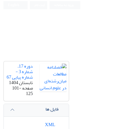
ورود به سامانه
ثبت نام
English
دوره 17،
شماره 3 -
شماره پیاپی 67
تابستان 1404
صفحه
101-
125
فایل ها
XML