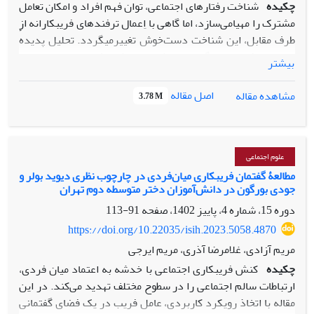
چکیده
شناخت رفتارهای اجتماعی، توان فهم افراد و امکان تعامل
مشترک را مهیامی‌سازد، اما گاهی با اِعمال ترفندهای فریبکارانه از
طرف مقابل، این شناخت دست‌خوش تغییرمیگردد. تحلیل پدیدهٔ
اجتماعی فریب با نگاه میان‌رشته‌ای امکان فهم بهتر و توانایی
بیشتر
بررسی آن را فراهم‌می‌سازد. در این مقاله با واکاوی لایه‌های پنهان
متن در یک بستراجتماعی در سطح دو دبیرستان دخترانهٔ شهر
اصل مقاله
مشاهده مقاله
3.78 M
تهران، نقش ایدئولوژی فریب در عادی‌سازی گفتمان مورد بررسی
قرارگرفت. مقاله پیش‌رو حول محور دوهدف اصلی سازمان
یافته‌است:1. تحلیل تکثر گفتمانی شکل‌گرفته در گفتمان فریب در
چارچوب نظری گفتمان انتقادی میشل فوکو 2. بررسی تأثیرعناصر
علوم اجتماعی
ایدئولوژی و قدرت در شکل‌گیری گفتمان فریب. بنابراین، ضمن
مطالعۀ گفتمان فریبکاری میان‌فردی در چارچوب نظری دیوید بولر و
جودی بورگون در دانش‌آموزان دختر متوسطه دوم تهران
اتخاذ رویکردی کاربردی، کامنت‌های 233 دانش‌آموز دبیرستانی
15 تا 17 سال درخصوص فریبکاری مجازی در بستر شبکه‌های
دوره 15، شماره 4، پاییز 1402، صفحه
91-113
آموزش مجازی که داوطلب ارائه نظرات‌شان بودند؛ جمع‌آوری
https://doi.org/10.22035/isih.2023.5058.4870
گردید و به تحلیل آنها ازنقطه‌نظر نقش و تأثیرگذاری عناصر،
مریم آزادی، غلامرضا آذری، مریم ایرجی
ایدئولوژی و قدرت در چارچوب نظری فوکو اقدام‌شد. یافته‌های
چکیده
کنش فریبکاری اجتماعی با خدشه به اعتماد میان فردی،
مقاله بیانگر آن است که گفتمان فریب با پشتوانهٔ قدرت در
ارتباطات سالم اجتماعی را در سطوح مختلف تهدید می‌کند. در این
فضای‌مجازی، همانند یک نهاد ایدئولوژیک، دانش‌آموزان فریبکار را
مقاله با اتخاذ رویکرد کاربردی، عامل فریب در یک فضای گفتمانی
به‌منظور دست‌یابی به یک موفقیت کاذب تحصیلی به همراهی