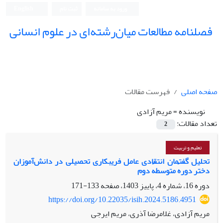
ورود به سامانه
ثبت نام
English
فصلنامه مطالعات میان‌رشته‌ای در علوم انسانی
صفحه اصلی
فهرست مقالات
نویسنده =
مریم آزادی
تعداد مقالات:
2
تعلیم و تربیت
تحلیل گفتمان انتقادی عامل فریبکاری تحصیلی در دانش‌آموزان
دختر دورهٔ متوسطهٔ دوم
دوره 16، شماره 4، پاییز 1403، صفحه
133-171
https://doi.org/10.22035/isih.2024.5186.4951
مریم آزادی، غلامرضا آذری، مریم ایرجی