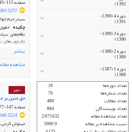
توسعه‌ای کشو
صفحه
115-145
1392)
5683.5257
دوره 4 (1390-
سیدرحیم ابوا
1391)
چکیده
حقوق 
دوره 3 (1389-
1390)
چارچوب‌های نظ
نصّ قانون و و
بیشتر
دوره 2 (1388-
است: فرصت‌ها
1389)
استنتاج منطقی
مشاهده مقاله
دوره 1 (1387-
سیاسی، بسط شف
1388)
شهروندی و تو
قوانین، کمبو
تعداد دوره‌ها
18
پژوهش حاکی ا
حقوق
تعداد شماره‌ها
70
شفاف و پاسخگو
حق جنین بر ح
تعداد مقالات
480
توسعه سیاسی ر
صفحه
147-177
تعداد نویسندگان
884
5640.5224
تعداد مشاهده مقاله
2,875,632
مهنوش کرمی،
نسبت مشاهده بر مقاله
5990.9
تعداد مقالات ارسال‌شده
4,125
چکیده
پیشرف