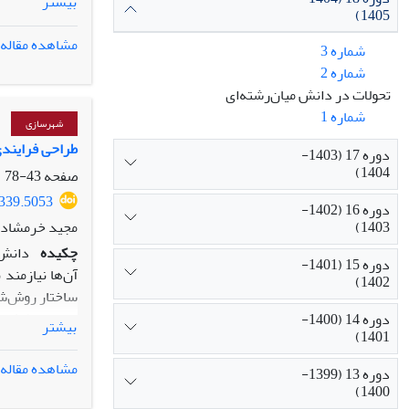
بیشتر
1405)
غیراحتمالی هد
مشاهده مقاله
شماره 3
شماره 2
پیشران‌های ک
تحولات در دانش میان‌رشته‌ای
پیشران «یادگی
شماره 1
اساس، چهار سنا
شهرسازی
به روش شبکه 
طراحی فرایندی
دوره 17 (1403-
یادگیری تعام
1404)
صفحه
43-78
تبدیل می‌شود.
5339.5053
دوره 16 (1402-
نقش انسان، گ
مجید خرمشاد، 
1403)
محافظه‌کارانه
چکیده
دانش 
واقعی در نظام
دوره 15 (1401-
آن‌ها نیازمند 
با احتیاط، تأخ
1402)
ساختار روش‌ش
مقاله برطرف ن
دوره 14 (1400-
بیشتر
1401)
حوزهٔ «مطالعات
میان‌دانشی شه
مشاهده مقاله
دوره 13 (1399-
این پژوهش با 
1400)
«مطالعات بنیا