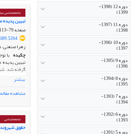
تحلیل‌های صور
دوره 12 (1398-
1399)
جامعه‌شناسی مه
تبیین پدیده مه
دوره 11 (1397-
4) اعتبارسن
صفحه
79-113
1398)
«مرورنظامند» و
5689.5264
به نظریه‌پردا
دوره 10 (1396-
زهرا صنعتی، 
1397)
چکیده
با تو
دوره 9 (1395-
تبیین پدیده م
1396)
گرفته شد. شر
مهندسی بودند
دوره 8 (1394-
بیشتر
رسیدن به اشبا
1395)
مشاهده مقاله
دوره 7 (1393-
اساس میزان تش
1394)
داده‌بنیاد ج
فراهم می‌آورد
دوره 6 (1392-
در شرایط مدا
1393)
جامعه‌شناسی
برون‌دانشگاه
حقوق شهروندی 
دوره 5 (1391-