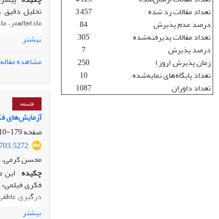
تحلیل دقیق د
تعداد مقالات رد شده
3,457
مادام‌العمر، م
درصد عدم پذیرش
84
داده‌های شخصی
تعداد مقالات پذیرفته‌شده
305
بیشتر
اجتماعی، اخل
درصد پذیرش
7
بررسی نظام‌من
مشاهده مقاله
زمان پذیرش (روز)
250
خلأهای جدی مو
تعداد پایگاه‌های نمایه‌شده
10
مبانی فقهی و 
تعداد داوران
1087
بین‌المللی در
مطالعه کتابخا
فلسفه
اتحادیه اروپا 
آزمایش‌های فکر
که اصول بنیاد
صفحه
179-210
برای حمایت از
5703.5272
از داده‌های ا
محسن کرمی، ی
منع تبعیض ژنت
چکیده
این م
می‌توان به مد
فکری فیلمی» م
یافت. در این
درگیری عاطفیِ
کمینه‌سازی د
مرزی اخلاقی م
می‌شود.
بیشتر