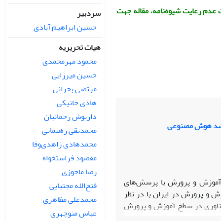
 عدم رعایت شیوه‌نامه، مقاله جهت
سردبیر
حسین ابراهیم آبادی
هیات تحریریه
محمود مهرمحمدی
حسین میرزایی
مرتضی بحرانی
هادی خانیکی
داریوش رحمانیان
ه‌رشد هوش مصنوعی
محمدتقی رهنمایی
محمدهادی زاهدی‌وفا
مقصود فراستخواه
رضا ماحوزی
 آموزش و پرورش با پرسش‌های
فتح‌الله مجتبایی
زش و پرورش در ایران با در نظر
محمدعلی مظاهری
 فناوری در سطح آموزش و پرورش
عباس منوچهری
علمی ‌از طریق روش نمونه‌گیری