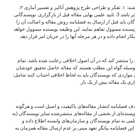
نویسندگانی که مقاله خود را به فصلنامه ارسال می‌کنند باید این سه ویژگی را داشته باشند:‌ ۱. تفکر و طراحی طرح پژوهش آنالیز و تفسیر آماری ۲.
اصلاح و ویرایش مقاله براساس نظرات انتقادی به‌نحوی که در محتوای علمی مقاله موثر باشد 3. تایید علمی نهایی مقاله قبل از بارگزاری. نویسندگانی
دگان باید قبل از ارسال به فصلنامه روش مقاله و اصالت آن را
 نویسنده مسوول تفاهم نمایند. این وظیفه نویسنده مسوول خواهد
 انجام داده و در هر مرحله آنها را در جریان امر قرار دهد.
را منتشر کند که در آن اصول اخلاقی رعایت شده باشد. تمام
این وسیله گواه این مطلب هستند که مقاله حاصل تحقیق خودشان
مواردی که نویسندگان باید به لحاظ اخلاقی اجتناب کنند شامل:
ری یک مقاله بیش از یک بار.
 فصلنامه انتشار مقاله‌های باکیفیت و اصیل است و هرگونه
یسنده‌ای از بخشی از مقاله‌های منتشرشده سایر نویسندگان (به
می به تمام نویسندگان و سازمان‌های وابسته اطلاع داده و
 این فصلنامه بیانگر تعهد مبنی بر عدم ارسال مقاله همزمان به