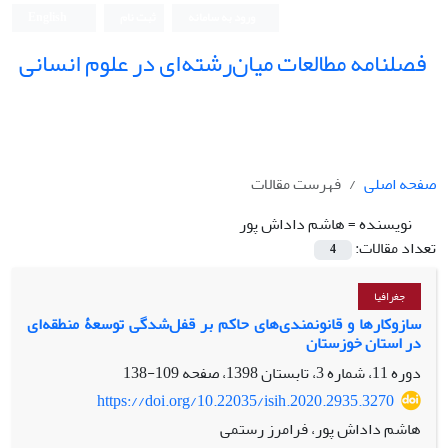
ورود به سامانه
ثبت نام
English
فصلنامه مطالعات میان‌رشته‌ای در علوم انسانی
صفحه اصلی
فهرست مقالات
نویسنده =
هاشم داداش پور
تعداد مقالات:
4
جغرافیا
سازوکارها و قانونمندی‌های حاکم بر قفل‌شدگی توسعۀ منطقه‌ای
در استان خوزستان
دوره 11، شماره 3، تابستان 1398، صفحه
109-138
https://doi.org/10.22035/isih.2020.2935.3270
هاشم داداش پور، فرامرز رستمی