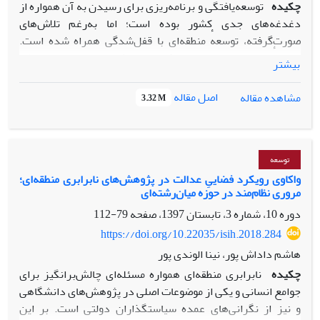
چکیده
توسعه‌یافتگی و برنامه‌ریزی برای رسیدن به آن همواره از
دغدغه‌های جدی کشور بوده است؛ اما به‌رغم تلاش‌های
صورت‌گرفته، توسعهٔ منطقه‌ای با قفل‌شدگی همراه شده ‌است.
مسئلهٔ مقاله حاضر این است که چرا منطقه خوزستان با معضلات
بیشتر
دیرینی روبه‌رو است در حالی که منابع و ظرفیت بسیار بالای توسعه
را در خود داراست؟ برای پاسخ به این مسئله مدلی از
اصل مقاله
مشاهده مقاله
3.32 M
مکانیسم‌های مولّد بر اساس یک ایده برساخته شده ‌است،
به‌طوری که اگر آنها موجود باشند و به طریق مورد انتظار عمل کنند،
دلیل رخدادها و چرایی شرایط موجود منطقه را تبیین خواهند کرد.
این مقاله در قالب پارادایم رئالیسم انتقادی از منطق پس‌کاوی
توسعه
استفاده کرده است و علاوه بر تبیین، نگاهی انتقادی به موضوع
واکاوی رویکرد فضاییِ عدالت در پژوهش‌های نابرابری‌ منطقه‌ای؛
مروری نظام‌مند در حوزه میان‌رشته‌ای
مورد بررسی دارد. مدل تبیینی حاصل از این تحقیق دارای یک
هسته (مفهوم استخراج) است که به دنبال خود پنج مفهوم دیگر را
دوره 10، شماره 3، تابستان 1397، صفحه
79-112
ایجاد کرده است: زهکشی از منظر محیطی؛ انحصارخواهی از منظر
https://doi.org/10.22035/isih.2018.284
اقتصادی؛ تسلط مرکز در عین تفویض اختیار به پیرامون از منظر
هاشم داداش پور، نینا الوندی پور
سیاسی؛ هم‌سرنوشتی با جمع جبری صفر از منظر اجتماعی و
چکیده
نابرابری‌ منطقه‌ای همواره مسئله‌ای چالش‌برانگیز برای
وابسته‌سازی از منظر فرهنگی؛ که در مجموع زیربنایی نافذ و
جوامع انسانی و یکی از موضوعات اصلی در پژوهش‌های دانشگاهی
سبب‌ساز در تحولات منطقه را شکل داده‌اند و غلبه این تفکر بر
و نیز از نگرانی‌های عمده سیاستگذاران دولتی است. بر این
برنامه‌ریزی منطقه به مثابهٔ یک گفتمان میان‌رشته‌ای طی چنددهه