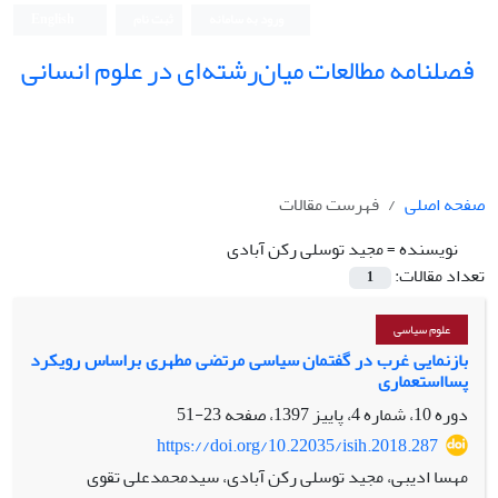
ورود به سامانه
ثبت نام
English
فصلنامه مطالعات میان‌رشته‌ای در علوم انسانی
صفحه اصلی
فهرست مقالات
نویسنده =
مجید توسلی رکن آبادی
تعداد مقالات:
1
علوم سیاسی
بازنمایی غرب در گفتمان سیاسی مرتضی مطهری براساس رویکرد
پسااستعماری
دوره 10، شماره 4، پاییز 1397، صفحه
23-51
https://doi.org/10.22035/isih.2018.287
مهسا ادیبی، مجید توسلی رکن آبادی، سیدمحمدعلی تقوی