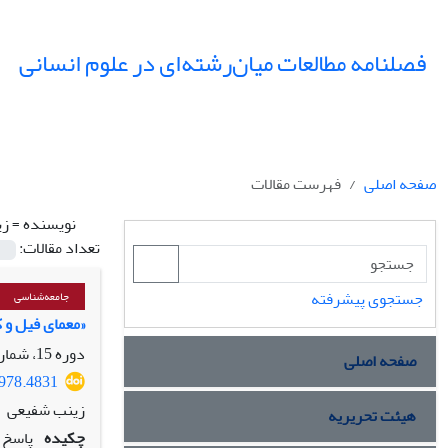
فصلنامه مطالعات میان‌رشته‌ای در علوم انسانی
صفحه اصلی
فهرست مقالات
نویسنده =
زی
تعداد مقالات:
جستجوی پیشرفته
جامعه‌شناسی
«معمای فیل و 
دوره 15، شماره 2، بهار 1402، صفحه
صفحه اصلی
4978.4831
زینب شفیعی
هیئت تحریریه
چکیده
پاسخ 