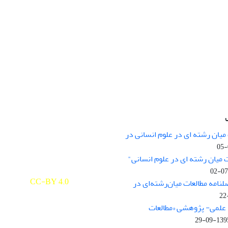
میان رشته ای در علوم انسانی در
nary Studies in the Humanities is
licensed under a
 میان رشته ای در علوم انسانی"
e Commons Attribution 4.0
ernational
CC-BY 4.0
لنامه مطالعات میان‌رشته‌ای در
علمی- پژوهشی «مطالعات
1395-09-