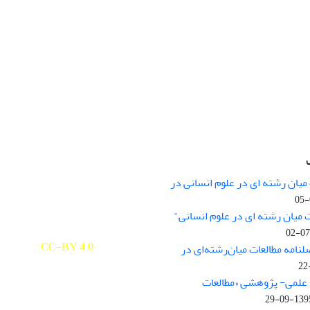
میان رشته ای در علوم انسانی در
nary Studies in the Humanities is
licensed under a
 میان رشته ای در علوم انسانی"
e Commons Attribution 4.0
ernational
CC-BY 4.0
لنامه مطالعات میان‌رشته‌ای در
علمی- پژوهشی «مطالعات
1395-09-