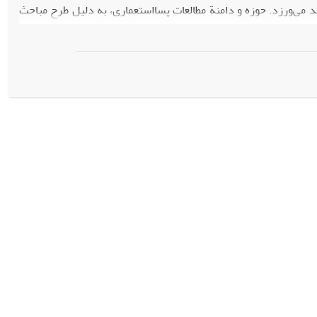
ید می
ورزد. حوزه و دامنة مطالعات پسااستعماری، به دلیل طرح مباحث
مورد علاقة مطالعات پسااستعماری است که از نظریه و نقد ادبی تا
رهنگی و.... ؛ را دربرمی
گیرد. این امر باعث ابهامات و مناقشاتی در
 است برخی از نویسندگان این مطالعات را به طور یکپارچه
و دارای
العات ضروری می
نماید. براین اساس در این مقاله سعی برآنست تا از
خت هر چه صحیح و دقیق
تر از این حوزة مطالعاتی رسیده و با نگرشی