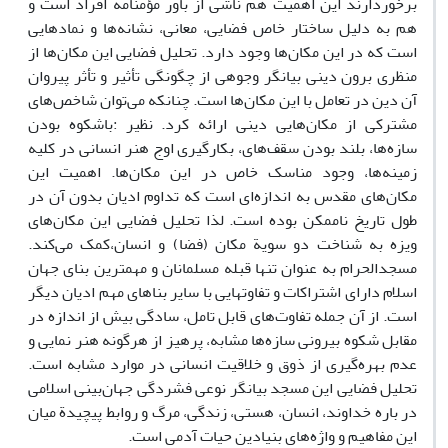
برخوردارند این اهمیت هم ناشی از باور مؤمنامه افراد است و
هم به دلیل ساختار خاص فضایی، معانی، نشانه‌ها و نمادهایی
است که در این مکان‌ها وجود دارد. تحلیل فضایی این مکان‌ها از
منظری برون دینی بیانگر وجوهی از چگونگی تأثیر و تأثر پیروان
آن دین در تعامل با این مکان‌ها است. چنانکه می‌توان شاخص‌های
مشترکی از مکان‌هایی دینی ارائه کرد. نظیر :باشکوه بودن
سازه‌ها، بلند بودن سقف‌های، بکارگیری اوج هنر انسانی در کلیه
زمینه‌ها، وجود مناسک خاص در این مکان‌ها. اهمیت این
مکان‌های مقدس به اندازه‌ای است که تداوم ادیان بدون آن در
طول تاریخ ناممکن بوده است. لذا تحلیل فضایی این مکان‌های
ویزه به شناخت دو سویة مکان (فضا) و انسان،کمک می‌کند.
مسجدالحرام به عنوان تنها قبله مسلمانان و مهمترین بنای جهان
اسلام دارای اشتراکات و تفاوتهایی با سایر بناهای مهم ادیان دیگر
است. از آن جمله تفاوت‌های قابل تامل، سادگی بیش از اندازه در
مقابل شکوه بیرونی سازه‌ها مشابه، پرهیز از هرگونه هنر نمایی و
عدم بهره‌گیری از ذوق و خلاقیت انسانی در موارد مشابه است.
تحلیل فضایی این مسجد بیانگر نوعی فشردگی جهان‌بینی اسلامی
در باره خداوند، انسان‌، هستی، زندگی، مرگ و روابط پیچیدة میان
این مفاهیم و واژه‌های بنیادین حیات آدمی است.