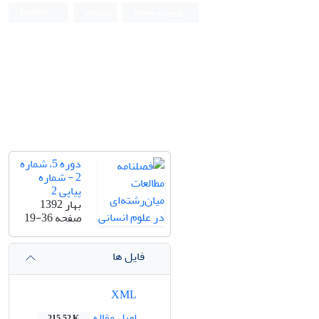
ورود به سامانه
ثبت نام
English
دوره 5، شماره
2 - شماره
پیاپی 2
بهار 1392
صفحه
19-36
فایل ها
XML
اصل مقاله
215.52 K