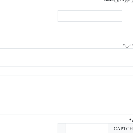
انی *
*