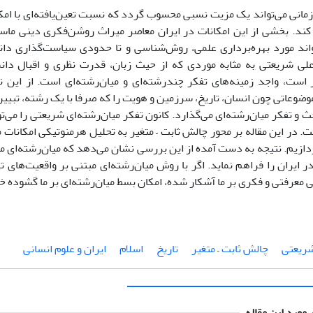
زمانی می‌تواند یک مزیت نسبی محسوب گردد که نسبت تعین‌یافته‌ای با ام
 کند. بخشی از این امکانات در ایران معاصر میراث روشن‌فکری دینی ماست
واند مورد بهره‌برداری علمی، روش‌شناسی و تا حدودی سیاست‌گذاری دان
ی شریعتی به مثابه موردی که از حیث زبان، قدرت نظری و اقبال دان
ر است، واجد زمینه‌های تفکر چندرشته‌ای و میان‌رشته‌ای است. از این ن
ضوعاتی چون انسان، تاریخ، سرزمین و هویت را که صرفا با یک رشته‌، تبیین
حث و تفکر میان‌رشته‌ای می‌گذارد. کانون تفکر میان‌رشته‌ای شریعتی را می‌تو
. در این مقاله بر محور چالش ثابت
–
متغیر به تحلیل هرمنوتیکی امکانات 
ازیم. نتیجه به دست آمده از این بررسی نشان می‌دهد که میان‌رشته‌ای می‌
ر ایران را فراهم نماید. اگر با روش میان‌رشته‌ای مبتنی بر واقعیت‌های ت
 معرفتی و فکری بر ما آشکار شده، امکان بسط میان‌رشته‌ای بر ما گشوده 
ریعتی
چالش ثابت – متغیر
تاریخ
اسلام
ایران و علوم انسانی
 مورد این مقاله