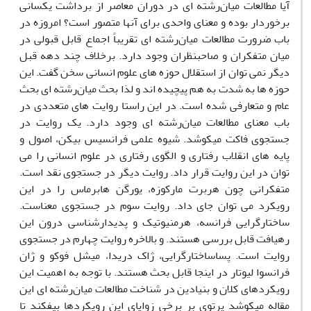
آیا مطالعات میان‌رشته ‏ای در دوران معاصر از برداشت یکسانی
برخوردار بوده و معنای واحدی برای آنها متصور است؟ امروزه در
باب ضرورت مطالعات میان‌رشته ‏ای تقریباً اجماع قابل قبولی در
میان متفکران و صاحب‏نظران وجود دارد. برخلاف چند دهه قبل
دیگر نمی ‏توان از استقلال حوزه ‏های علوم انسانی سخن گفت. این
حوزه ‏ها به ‏شدت به‏ هم پیچیده ‏اند و لذا بحث میان‌رشته ‏ای بحث
عام و متعارفی شده است. در این راستا روایت‏ های متعددی در
باب معنای مطالعات میان‌رشته ‏ای وجود دارد. یک روایت در
جست‏جوی فاکت می‏کوشد. شیوه علمی فرانسیس بیکن، اصول و
پایه‏ های انقلاب رفتاری و الگوی رفتاری در علوم انسانی را می
‏توان در این روایت قرار داد. روایت دیگر در جست‏جوی نقد است.
متفکرانی چون هربرت مارکوزه، یورگن هابرماس را در این
رویکرد می ‏توان جای داد. روایت سوم در جست‏جوی معناست.
ساختارگرایی فرانسه، هرمنیوتیک و پدیدارشناسی درون این
رهیافت قابل بررسی هستند. و بالاخره روایت چهارم در جستجوی
روایت است. پساساختارگرایی، ژاک دریدا، میشل فوکو و ژان
فرانسوا لیوتار در اینجا قابل بحث هستند. با توجه به اهمیت این
رویکردهای کلان و بنیادین در شناخت مطالعات میان‌رشته ‏ای این
مقاله می‏کوشد پرتوی بر برخی زوایای این رویکردها بیفکند تا