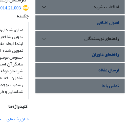
کارشناس ارشد 
اطلاعات نشریه
.2014.21.003
چکیده
اصول اخلاقی
میان‌رشته‌ای
تدوین شاخص‌ه
راهنمای نویسندگان
ابتدا ابعاد م
تدوین شده اس
راهنمای داوران
خصوص موضوع پ
بیانگر آن است
ارسال مقاله
شرایط و موقعی
شامل: خط مشی
رسمیت توجه کر
تماس با ما
شناسایی و طر
کلیدواژه‌ها
میان‌رشته‌ای
د