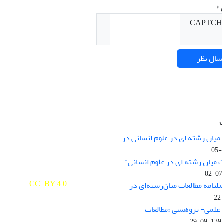
*
میان رشته ای در علوم انسانی در
nary Studies in the Humanities is
licensed under a
 میان رشته ای در علوم انسانی"
e Commons Attribution 4.0
ernational
CC-BY 4.0
لنامه مطالعات میان‌رشته‌ای در
علمی- پژوهشی «مطالعات
1395-09-