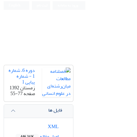
ورود به سامانه
ثبت نام
English
دوره 6، شماره
1 - شماره
پیاپی 1
زمستان 1392
صفحه
55-77
فایل ها
XML
اصل مقاله
446.34 K