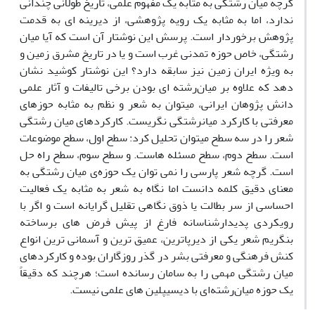
گرچه میان ­رشتگی به مثابه یک مفهوم علمی، تاریخ طولانی چندانی
ندارد، اما به مثابه یک رویه پژوهشی، از دیرینه ­ای به قدمت
پژوهش برخوردار است. پرسش این نوشتار آن است که آیا میان
رشتگی، خاص حوزه تمدنی غرب است و یا در تاریخ مشرق زمین و
به­ ویژه ایران زمین نیز سابقه دارد؟ این نوشتار کوشید نشان
دهد که علاوه بر میان‌رشته ­ای بودن برخی تالیفات و آثار علمی
دانش پژوهان ایرانی، می­توان به شعر و نظم به مثابه حوزه­ای
معرفتی با کارکرد میان­رشتگی نگریست. کارکردهای میان رشتگی
شعر را در سه سطح می­توان تحلیل کرد: سطح اول، سطح موضوعات
است. سطح دوم، سطح مسئله ­هاست. و سطح سوم، سطح راه ­حل
است. گرچه شعر پارسی را نمی ­توان یک حوزه‌ی میان­ رشتگی به
معنای دقیق کلمه دانست اما نگاه به شعر به مثابه یک فعالیت
احساسی از سر بطالت یا ذوق نگاهی تقلیل ­گرایانه است و اگر با
رویکردی پدیدارشناسانه فارغ از پیش فرض های برساخته
بنگریم شعر یکی از دیرپاترین، عمیق ­ترین و آسمانی ­ترین انواع
کنش فرهنگی و معرفتی بشر در گذر روزگاران بوده و کارکردهای
میان ­رشتگی مهمی را به سامان رسانده است؛ هرچند که دقیقاً
یک حوزه میان‌رشته‌ای با دیسیپلین ­های علمی نیست.