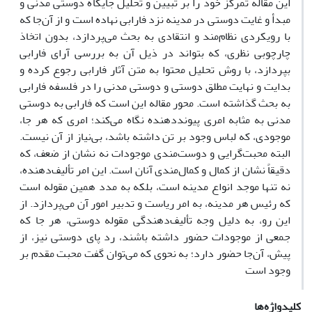
این مقاله تمرکز خود را بر تبیین و تحلیل جایگاه دوستی مدنی و
مبدأ و غایت دوستی در مدینه نزد فارابی نهاده است و از آن‌جا که
با رویکردی نظام‌مند و انتقادی به بحث می‌پردازد، بدون اتخاذ
چارچوبی نظری، که بتواند در ذیل آن به بررسی آرای فارابی
بپردازد، با روش تحلیل محتوا به متن آثار فارابی رجوع کرده و
بدایت و نهایت مطلق دوستی و دوستی مدنی را در فلسفه فارابی
به بحث گذاشته است. محور مقاله این است که فارابی به دوستی
مدنی به مثابه امری پیونددهنده نگاه می‌کند؛ امری که هر جا،
موجودی، که لباس وجود بر تن داشته باشد، بی‌نیاز از آن نیست.
البته محبت‌گرایی و دوست‌مندی موجودات نه نشان از ضعف، که
دقیقاً نشان از کمال و کمال‌مندی آنان است. این امر تألیف‌دهنده،
نه تنها موجد انواع مدینه است، بلکه به مدد همین مقوله است
که رئیس هر مدینه، به امر ریاست و تدبیر امور آن می‌پردازد. از
این رو، به دلیل وجه تألیف‌دهندگی مقوله دوستی،‌ هر جا که
جمعی از موجودات حضور داشته باشند، رد پای دوستی نیز، از
پیش، آن‌جا حضور دارد؛ به نحوی که می‌توان گفت محبت مقدم بر
وجود است
کلیدواژه‌ها