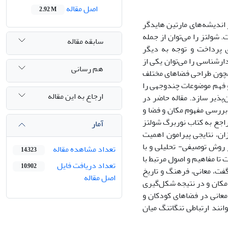
اصل مقاله
2.92 M
 اندیشه‌های مارتین هایدگر
 شولتز را می‌توان از جمله
سابقه مقاله
ی پرداخت و توجه به دیگر
ارشناسی را می‌توان یکی از
هم رسانی
همچون طراحی فضاهای مختلف
 و فهم موضوعات چندوجهی را
ارجاع به این مقاله
پذیر سازد. مقاله حاضر در
 بررسی مفهوم مکان و فضا و
اجع به کتاب نوربرگ شولتز
آمار
زان، نتایجی پیرامون اهمیت
 روش توصیفی- تحلیلی و با
تعداد مشاهده مقاله
14,323
 تا مفاهیم و اصول مرتبط با
تعداد دریافت فایل
10,902
فت، معانی، فرهنگ و تاریخ
اصل مقاله
مکان و در نتیجه شکل‌گیری
معانی در فضاهای کودکان و
انند ارتباطی تنگاتنگ میان