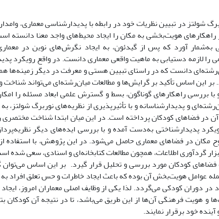
گ شولتز در تبیین نظریات خود در رابطه با پدیدارشناسی معماری، وامدار
 راهکارهای هویت‌بخشی به مکان را ایجاد محیط‌های واجد معنا دانسته است.
نی به‌شمار آورد که پس از گیدئون، به ایجاد نگرش‌های نوین در معمار
ی را لازمه دستیابی به ماهیت واقعی معماری دانست. در واقع رویکرد پدید
ن‌رشته‌ای دانست که در راستای تبیین هستی و معرفت در دیگر زمینه‌ها 
. بر این اساس تأکید بر گرایش‌ها و مطالعات میان‌رشته‌ای می‌تواند شناخت
 با بررسی راهکارهای گوناگون، بسط و گسترش علمی ابعاد مسئله را امکان‌
رشته‌ای و پدیدارشناسانه و با تأثیرپذیری از نظریه‌های نوربرگ شولتز، به
 آن در فضاهای کودکان پرداخته است. در این میان ابتدا شناخت مختصری ر
ویکرد پدیدارشناختی به‌دست آمده و با بررسی ایده‌های دیگر نظریه‌پردا
روح مکان در فضاهای معماری حاصل می‌شود. در این پژوهش، با استفاده از
ابزار گردآوری اطلاعات، همچون مطالعات کتابخانه‌ای و اسنادی، سعی شده است
 فضاهای کودکان مورد بررسی و تحلیل قرار گیرد. بر این اساس می‌توان گ
مله عوامل هویت‌بخش آن بوده که باعث ایجاد خاطرات و حس تعلق افراد به 
در دوران کودکی می‌گردد. لذا یکی از وظایف اصلی معماران امروز، ایجاد 
ا و هویت فرهنگی آن‌ها از این طریق می‌باشد، تا در نتیجه آن کودکان بتو
آینده خود برقرار نمایند.