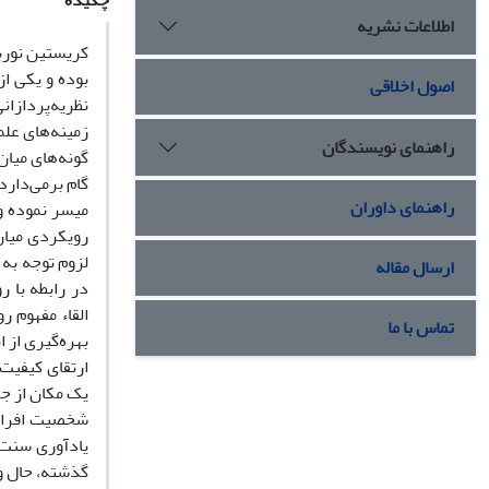
چکیده
اطلاعات نشریه
کریستین نوربر
بوده و یکی از
اصول اخلاقی
نظریه‌پردازا
زمینه‌های علم
راهنمای نویسندگان
گونه‌های میا
گام برمی‌دارد
راهنمای داوران
میسر نموده و
رویکردی میان‌
لزوم توجه به
ارسال مقاله
در رابطه با ر
القاء مفهوم 
تماس با ما
بهره‌گیری از 
ارتقای کیفیت
یک مکان از ج
شخصیت افراد 
یادآوری سنت‌ه
گذشته، حال و 