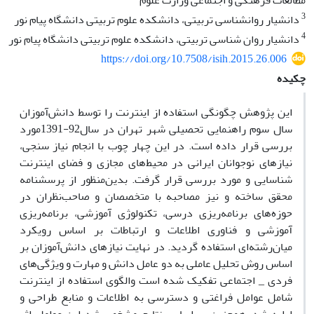
مطالعات فرهنگی و اجتماعی وزارت علوم
3
دانشیار روانشناسی تربیتی، دانشکده علوم تربیتی دانشگاه پیام نور
4
دانشیار روان شناسی تربیتی، دانشکده علوم تربیتی دانشگاه پیام نور
https://doi.org/10.7508/isih.2015.26.006
چکیده
این پژوهش چگونگی استفاده از اینترنت را توسط دانش
آموزان
سال سوم راهنمایی تحصیلی شهر تهران در سال92-1391مورد
بررسی قرار داده است. در این چهار چوب با انجام نیاز سنجی،
نیازهای نوجوانان ایرانی در محیط
های مجازی و فضای اینترنت
شناسایی و مورد بررسی قرار گرفت.
بدین
منظور از پرسشنامه
محقق ساخته و نیز مصاحبه با متخصصان و صاحب
نظران در
حوزه
های برنامه
ریزی درسی، تکنولوژی آموزشی، برنامه
ریزی
آموزشی و فناوری اطلاعات و ارتباطات بر اساس رویکرد
میان
رشته
ای استفاده گردید
. در نهایت نیازهای دانش
آموزان بر
اساس روش تحلیل عاملی به دو عامل دانش و مهارت و ویژگی
های
فردی _ اجتماعی تفکیک شده است و
الگوی استفاده از اینترنت
شامل عوامل فراغتی و دسترسی به اطلاعات و منابع طراحی و