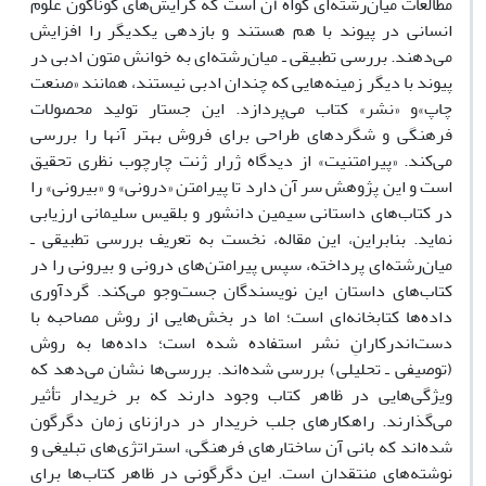
مطالعات میان‌رشته‌ای گواه آن است که گرایش‌های گوناگون علوم
انسانی در پیوند با هم هستند و بازدهی یکدیگر را افزایش
می‌دهند. بررسی تطبیقی ـ میان‌رشته‌ای به خوانش متون ادبی در
پیوند با دیگر زمینه‌هایی که چندان ادبی نیستند، همانند «صنعت
چاپ»و «نشر» کتاب می‌پردازد. این جستار تولید محصولات
فرهنگی و شگردهای طراحی‌ برای فروش بهتر آنها را بررسی
می‌کند. «پیرامتنیت» از دیدگاه ژرار ژنت چارچوب نظری تحقیق
است و این پژوهش سر آن دارد تا پیرامتن «درونی» و «بیرونی» را
در کتاب‌های داستانی سیمین دانشور و بلقیس سلیمانی ارزیابی
نماید. بنابراین، این مقاله، نخست به تعریف بررسی تطبیقی ـ
میان‌رشته‌ای پرداخته، سپس پیرامتن‌های درونی و بیرونی را در
کتاب‌های داستان این نویسندگان جست‌وجو می‌کند. گردآوری
داده‌ها کتابخانه‌ای است؛ اما در بخش‌هایی از روش مصاحبه با
دست‌اندرکارانِ نشر‌ استفاده شده ‌است؛ داده‌ها به روش
(توصیفی ـ تحلیلی) بررسی شده‌اند. بررسی‌ها نشان می‌دهد که
ویژگی‌هایی در ظاهر کتاب وجود دارند که بر خریدار تأثیر
می‌گذارند. راهکارهای جلب خریدار در درازنای زمان دگرگون
شده‌اند که بانی آن ساختارهای فرهنگی، استراتژی‌های تبلیغی و
نوشته‌های منتقدان است. این دگرگونی در ظاهر کتاب‌ها برای