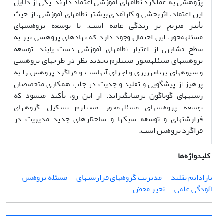
پژوهشی به عملکرد نظام‎های آموزشی اعتماد دارند. یکی از دلایل
این اعتماد، اثربخشی و کارآمدی بیشتر نظام‎های آموزشی، از حیث
تأثیر صریح بر زندگی عامه است. با توسعه پژوهش‎های
مسئله‎محور، این احتمال وجود دارد که نهادهای پژوهشی نیز به
سطح مشابهی از اعتبار نظام‎های آموزشی دست یابند. توسعه
پژوهش‎های مسئله‎محور مستلزم تجدید نظر در طرح‎های پژوهشی
و شیوه‎های برنامه‏ریزی و اجرای آنهاست و فراگرد پژوهش را به
پرهیز از پیش‎گویی و تقلید و جدیت در جلب همکاری متخصصان
رشته‎های گوناگون برمی‎انگیزاند. از این رو، تأکید می‎شود که
توسعه پژوهش‎های مسئله‎محور مستلزم تشکیل گروه‎های
فرارشته‎ای و توسعه سبک‎ها و ساختارهای جدید مدیریت در
فراگرد پژوهش است.
کلیدواژه‌ها
پارادایم تقلید
مدیریت گروه‎های فرارشته‎ای
مسئله پژوهش
آلودگی علمی
تحیر محض