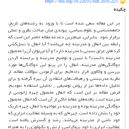
https://doi.org/10.22035/isih.2016.225
چکیده
در این مقاله سعی شده است تا با ورود به رشته‌های تاریخ،‌
جامعه‌شناسی و علوم سیاسی، پیوندی میان مباحث نظری و عملی
برقرار شود. بنابراین، مهم‌ترین دغدغه مقاله حاضر این است که
رابطه بین انفال و مدرنیته چه می‌باشد؟ آیا انفال یا نسل‌کشی
کردهای عراق نسبتی با مدرنیته دارد؟ و آیا می‌توان آن را محصول
مدرنیته دانست؟ با تبیین و توضیح مدرنیته و برجسته کردن
دوگانگی‌های مدرنیته، انفال را در پرتو این دوگانگی‌ها مورد
بررسی و واکاوی قرار داده‌ایم. برای آزمودن سؤالات مقاله، از
نظریه مدرنیستی و رهیافت‌های انتقادی آن بهره گرفته و برای
تحلیل داده‌ها نیز از روش توصیفی _ تحلیلی استفاده نمودیم.
فرض مقاله بر این است که انفال محصول چهره ژانوسی از
مدرنیته است. یافته‌های مقاله حاکی از آن است که انفال محصول
دوگانگی مدرنیته بوده و مدرنیته در مواجهه با انفال، چهره تاریک
خود را نشان داده است. چهره‌ای که به وسیله عقلانیت ابزاری که
خود ناشی از مدرنیته می‌باشد، رشد و گسترش یافته است.
عقلانیت ابزاری با خود بروکراسی، ارتش و تکنولوژی را به همراه