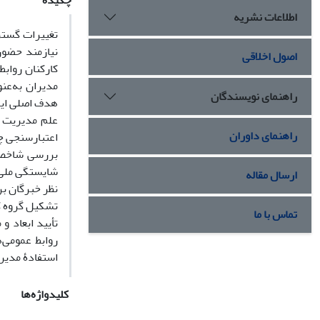
چکیده
اطلاعات نشریه
تغییرات گستر
نیازمند حضور
اصول اخلاقی
کارکنان رواب
مدیران به‌عن
راهنمای نویسندگان
هدف اصلی این 
علم مدیریت و
راهنمای داوران
اعتبارسنجی چ
بررسی شاخص‌ه
شایستگی ملی و
ارسال مقاله
نظر خبرگان بر
تشکیل گروه کا
تماس با ما
تأیید ابعاد و
روابط عمومی‌ه
استفادۀ مدیرا
کلیدواژه‌ها