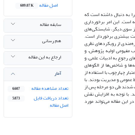
اصل مقاله
609.07 K
را به دنبال داشته است که
 است. این امر برخورداری
سابقه مقاله
از سوی دیگر، شایستگی‌های
میت بیشتری برخوردار است.
هم رسانی
ره‌مندی از رویکردهای نظری
ب مفهومی اولیه پژوهش، و
ارجاع به این مقاله
ی رجوع به ادبیات علمی، و
‌ها و شاخص‌ها از الگوهای
بار چهارچوب با استفاده از
آمار
 عمومی و مدیریت بودند. با
اب شدند طی دو مرحله پس از
تعداد مشاهده مقاله
6,607
دند. با توجه به افزایش نقش
تعداد دریافت فایل
5,873
ر این مقاله می‌تواند مورد
اصل مقاله