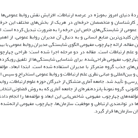
دۀ دنیای امروز به‌ویژه در عرصه ارتباطات، افزایش نقش روابط عمومی‌ها 
 کارشناسان و متخصصان حرفه‌ای در هر‌یک از بخش‌های مختلف این حرفه
ط عمومی از شایستگی‌های خاص این حرفه را به ضرورت تبدیل کرده است. 
وان کلیدی‌ترین منابع انسانی و به دنبال آن مدیران روابط عمومی، از اه
مقاله، ارائه چهارچوب مفهومی الگوی شایستگی مدیران روابط عمومی با به
 علم ارتباطات است. مقاله در دو مرحله اجرا شده است: طراحی چهارچو
هارچوب مفهومی طراحی‌شده. برای شناسایی شایستگی‌ها از تلفیق رویکردها
ای جذب گروه متمرکز با مدیران استفاده شده است. ابتدا ابعاد، مؤلفه
 بین‌المللی و مبانی نظری علم ارتباطات و روابط عمومی استخراج و سپس اعت
رسی و تأیید شد. جامعه آماری متشکل از خبرگان حوزه علوم ارتباطات، روابط
نونی، گروه نمونۀ پانزده‌نفره‌ای از جامعه آماری که به روش قضاوتی انتخ
 مؤلفه‌های چهارچوب مفهومی، شاخص‌یابی این ابعاد و مؤلفه‌ها را انجام دا
ا در توانمندی ارتباطی و موفقیت سازمان‌ها، چهارچوب مفهومی ارائه‌شده د
ن سازمان‌ها قرار گیرد.