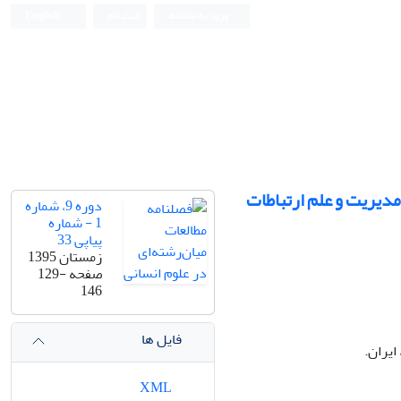
ورود به سامانه
ثبت نام
English
مدیریت و علم ارتباطات
دوره 9، شماره
1 - شماره
پیاپی 33
زمستان 1395
صفحه
129-
146
فایل ها
ایران.
XML