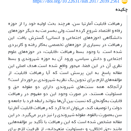
https://doi.org/10.22631/isih.2017.2039.2561
چکیده
رهیافت قابلیت آمارتیا سن، هرچند بحث اولیه خود را از حوزه
رفاه و اقتصاد شروع کرده است، ولی به‌سرعت به دیگر حوزه‌های
دانشگاهی (حوزه‌های اجتماعی و انسانی) گسترش یافت. این
رهیافت در بسیاری از حوزه‌های تخصصی به‌کار رفته و کاربردی
شده است. با وجود بسط رهیافت «قابلیت» در حوزه‌های علوم
اجتماعی و دانش سیاسی، ورود آن به حوزه شهروندی و بسط
نظری آن در این فضا، مهجور واقع شده است.هدف اصلی این
مقاله پاسخ به این پرسش است که آیا رهیافت قابلیت، از
مؤلفه‌های لازم برای تدوین یک نظریه شهروندی برخوردار است؟
ازآنجاکه همه سنت‌های شهروندی دارای دو مقوله حق و
مسئولیت هستند، در صورت وجود این دو مفهوم در رهیافت
قابلیت به‌گونه‌ای که نسبت بین آن‌ها بتواند رابطه فرد با جامعه و
دولت را توصیف کند، می‌توان ادعا کرد که رهیافت قابلیت آمارتیا
سن به‌صورت بالقوه، مقوله شهروندی را نیز دربر می‌گیرد. در این
مقاله مشخص شده است که این رهیافت با تأکید بر مؤلفه‌هایی
مانند «حق اخلاقی» و «مسئولیت متعهدانه»، از ظرفیت لازم برای