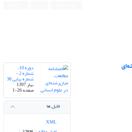
ورود به سامانه
ثبت نام
English
ه‌ای
دوره 10،
شماره 2 -
شماره پیاپی 38
بهار 1397
صفحه
1-26
فایل ها
XML
اصل مقاله
2.79 M