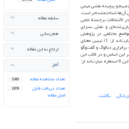
م مبهم و پیچیده نقشی مهمی
ِ آن‌ها شناخته‌شده‌تر است،
سابقه مقاله
ر در اکتشافاتِ برجستۀ علمی
ان‌رشته‌ای و نقشِ بسزایِ
هم رسانی
ر مواضع مختلفی در پژوهش
میان‌رشته‌ای استفاده کرد. چهار کاربستِ اصلیِ استعاره‌ها در مطالعاتِ میان‌رشته‌ای عبارت‌اند از: 1) تبیین معنای
ین کیفیتِ تعاملِ رشته‌ها با یکدیگر؛ 3) تعیین نحوۀ برقراری دیالوگ و گفت‌وگو
ارجاع به این مقاله
یقاتی. بر این اساس و در قالبِ این
چهار کاربستِ اصلی به بیان و توضیح 6 استعارۀ رایج در میان‌رشته‌ای خواهیم پرداخت. این 6 استعاره عبارت‌اند از:
آمار
تعداد مشاهده مقاله
3,505
تعداد دریافت فایل
2,070
اصل مقاله
زبانگی
نگاشت