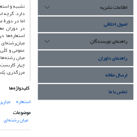
تشبیه و استعا
اطلاعات نشریه
دارد. گرچه است
اما در دورۀ م
اصول اخلاقی
در دوران معا
استعاره‌ها د
راهنمای نویسندگان
راهنمای داوران
مرزگذری، پُل‍
ارسال مقاله
کلیدواژه‌ها
تماس با ما
استعاره
میان‌
موضوعات
میان رشته‌ای