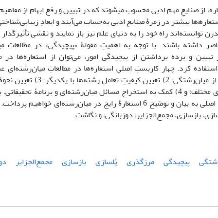
ره، از صنایعِ مهم ادبی محسوب می‍شوند که در تبیین و رفع ابهام از مفاهی
عاره‍‌ها بیشتر در زمرۀ صنایع ادبی به‌حساب می‌آیند و ابعادِ زیبایی‌شناختی
درن توانسته‌اند راه خود را به دنیای علم نیز باز نمایند و نقشی تأثیرگذا
صر داشته باشند. با توجه به اهمیتِ مقولۀ «پیچیدگی» در مطالعاتِ می
ر تبیین و پرده برداشتن از پیچیدگیِ امور، می‌توان از استعاره‌ها د
عمومی و کلّی از میان‌رشتگی؛ 2) تعی
میانِ رشته‌های مختلف؛ و 4) کمک به استخراج مسائل میان‌رشته‌ای و برنامۀ تحق
سازی، بازسازی، مجمع‌الجزایر، دوزبانگی، و نگاشت.
رشتگی
پیچیدگی
مرزگذری
پُلسازی
بازسازی
مجمع‌الجزایر
دو