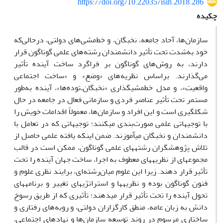
https://doi.org/10.22035/isih.2018.286
چکیده
سازمان‌ها، آحاد جامعه، نخبگان، و خط‌مشی‌های دولتی، درحالی‌که
خود به‌شدت تحت تأثیر دانشمندان رشته‌های علمی گوناگون قرار
دارند، به روش‌های گوناگون بر فراگرد ساخت آینده تأثیر
می‌گذارند. براساس نظریه‌های «وضع» و «ساخت اجتماعی
واقعیت»، و مدل خط‎مشی‎گذاری «نخبگان‌ـ‌توده‌ها»، آینده به‌طور
مستمر تحت تأثیر عناصر فردی و سازمانی فعال در جامعه در حال
شکل‎گیری است و این افراد و سازمان‌ها، معمولاً اقدامات خویش را
با توجیهاتی علمی صورت‌بندی می‎کنند؛ توجیهاتی که در تعامل با
دانشمندان و نخبگان می‎آموزند. ضمن اینکه یافته علمی حاصل از
تلاش پژوهشگران رشته‎های علمی گوناگون، ممکن است در قالب
مجموعه­ای از نظریه­های معطوف به اجرا، ساخت جهان آینده را تحت
تأثیر قرار دهند. زیرا این علوم میان‌رشته‌ای، برایند نظری علوم و
فنون گوناگون بوده و نظریه‎ها و استراتژی‎های تغییر و برنامه‎های
تحول آینده را تحت تأثیر قرار می‎دهند؛ تأثیری که از طریق رسوخ
دانش به زبان عامه، منطق کارگزاران دولتی، و رویه‌های رفتاری و
ساختاری مرسوم در روند توسعه سازمان‌ها و نهادهای اجتماعی،