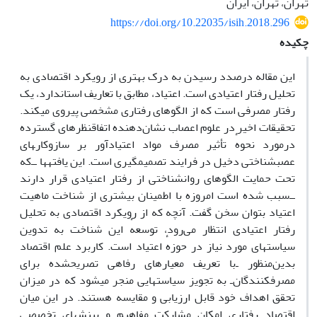
تهران، تهران، ایران
https://doi.org/10.22035/isih.2018.296
چکیده
این مقاله درصدد رسیدن به درک بهتری از رویکرد اقتصادی به
تحلیل رفتار اعتیادی است. اعتیاد، مطابق با تعاریف استاندارد، یک
رفتار مصرفی است که از الگوهای رفتاری مشخصی پیروی می‍کند.
تحقیقات اخیر در علوم اعصاب نشان‌دهنده اتفاق‍نظرهای گسترده
درمورد نحوهٔ تأثیر مصرف مواد اعتیادآور بر سازوکار‍های
عصب‍شناختی دخیل در فرایند تصمیم‍گیری است. این یافته‍ها ــ‌که
تحت حمایت الگوهای روان‍شناختی از رفتار اعتیادی قرار دارند
ــ‌سبب شده است امروزه با اطمینان بیشتری از شناخت ماهیت
اعتیاد بتوان سخن گفت. آنچه که از رویکرد اقتصادی به تحلیل
رفتار اعتیادی انتظار می‌رود، توسعهٔ این شناخت به تدوین
سیاست‍های مورد نیاز در حوزهٔ اعتیاد است. کاربرد علم اقتصاد
بدین‌منظور ـ‌با تعریف معیارهای رفاهی تصریح‍شده برای
مصرف‍کنندگان‌ـ به تجویز سیاست‍هایی منجر می‍شود که در میزان
تحقق اهداف خود قابل ارزیابی و مقایسه هستند. در این میان
اقتصاد رفتاری امکان مشارکت مفاهیم و بینش‍های تخصصی