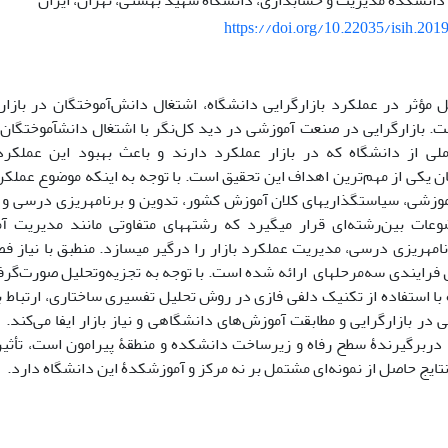
دانشکدۀ مدیریت و حسابداری، دانشگاه شهید بهشتی، تهران، ایران
https://doi.org/10.22035/isih.201
ل مؤثر در عملکرد بازارگرایی دانشگاه، اشتغال دانش‌آموختگان در بازار
ت. بازارگرایی در صنعت آموزشی در دید کل‌نگر با اشتغال دانش‏آموختگان ار
لی از دانشگاه که در بازار عملکرد دارند و باعث بهبود این عملکر
 یکی از مهم‌ترین اهداف این تحقیق است. با توجه به اینکه موضوع عملکرد
موزشی، سیاست‏گذاری‏های کلان آموزش کشور، تدوین و برنامه‏ریزی درسی و 
عات بین‌رشته‌ای قرار می‏گیرد که رشته‏های متفاوتی مانند مدیریت 
مه‏ریزی درسی، مدیریت عملکرد بازار را درگیر می‏سازد. منطبق با نیاز ف
فرایندی سه‌مرحله‏ای ارائه ‌شده است. با توجه به تجزیه‌وتحلیل صورت‌گرفت
با استفاده از تکنیک دلفی فازی در روش تحلیل تفسیری ساختاری، ارتباط ب
در بازارگرایی و مطابقت آموزش‌های دانشگاهی و نیاز بازار ایفا می‌کند.
ه دربرگیرندۀ سطح رفاه و زیرساخت دانشکده و منطقۀ پیرامون است، تأثی
ا نتایج حاصل از نمونه‌ای مشتمل بر نه مرکز و آموزشکدۀ این دانشگاه دارد.