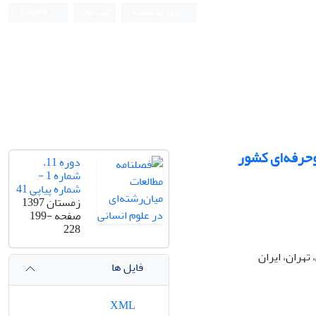
ورود به سامانه
ثبت نام
English
و‌حرفه‌ای کشور
دوره 11،
شماره 1 -
شماره پیاپی 41
زمستان 1397
صفحه
199-
228
هران، ایران
فایل ها
XML