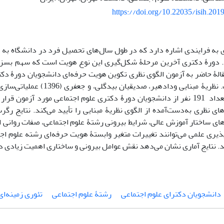
https://doi.org/10.22035/isih.201
 به فرایندی اشاره دارد که در طول سال‌های تحصیل فرد در دانشگاه ب
 دورۀ دکتری آخرین مرحلۀ شکل‌گیری این نوع هویت است که سهم بسزا
قالۀ حاضر به آزمون الگوی نظری تکوین هویت حرفه‌ای دانشجویان دورۀ دکت
پرداخته است. نظریۀ مبنایی ودادهیر، 
نمونه ­ای به تعداد 191 نفر از دانشجویان دورۀ دکتری علوم اجتماعی مورد آزمون
های نظری به‌دست‌آمده از الگوی نظریۀ مبنایی را تأیید می‌کند. نتایج ر
ای ساختار آموزش عالی، شرایط بیرونی رشتۀ علوم اجتماعی، صفات روانی ا
پذیری علمی می‌توانند تغییرات متغیر وابستۀ هویت حرفه‌ای رشته علوم اجت
. نتایج آماری نشان می‌دهد نقش عوامل بیرونی و ساختاری اهمیت زیادی دا
دانشجویان دکترای علوم اجتماعی
رشتۀ علوم اجتماعی
تئوری زمینه‌ای