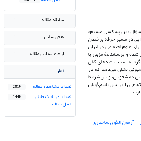
سابقه مقاله
ه سؤال «من چه کسی هستم»
هم رسانی
یی در مسیر حرفه‌ای شدن
رای علوم اجتماعی در ایران
ارجاع به این مقاله
صدیقیان بیدگلی، و جعفری (1396) عملیاتی‌سازی شده و پرسشنامۀ مزبور با
 قرار گرفته است. یافته‌های کمّی
گرسیونی نشان می‌دهد که در
آمار
ین دانشجویان، و نیز شرایط
ماعی را در بین پاسخ‌گویان
تعداد مشاهده مقاله
2,810
رند.
تعداد دریافت فایل
1,440
اصل مقاله
آزمون الگوی ساختاری