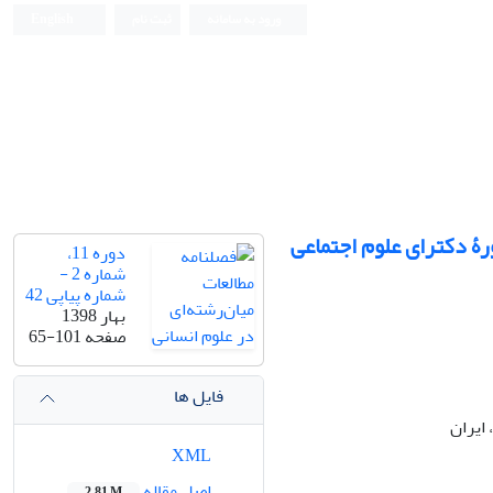
ورود به سامانه
ثبت نام
English
رۀ دکترای علوم اجتماعی
دوره 11،
شماره 2 -
شماره پیاپی 42
بهار 1398
صفحه
65-101
فایل ها
ایران
XML
اصل مقاله
2.81 M