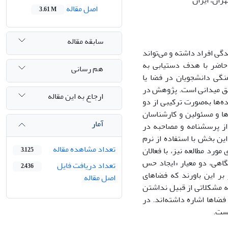
ران، ایران
اصل مقاله
3.61 M
سابقه مقاله
 افراد داشته و می‌تواند
ه حاضر با هدف دستیابی به
هم رسانی
گی دانشجویان در فضا یا
قیق میدانی است. پژوهش در
ارجاع به این مقاله
‌ها به‌صورت ترکیبی از دو
ا و مسئولین و کارشناسان
آمار
از پرسشنامه و مصاحبه در
ین بخش با استفاده از نرم
تعداد مشاهده مقاله
 مورد مطالعه نیز، با فعالان
3,125
اهی، دو معیار «ایجاد حس
تعداد دریافت فایل
2,436
بر این باورند که فضاهای
اصل مقاله
به مشکلاتی از قبیل نداشتن
فضاها اشاره داشته‌اند. در
است.