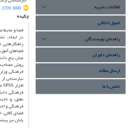
کارشناسی ارشد 
اطلاعات نشریه
9.3359.3600
چکیده
اصول اخلاقی
فضا و محیط م
در ایجاد، تش
راهنمای نویسندگان
راهکارهایی 
فضاهای آموزش
راهنمای داوران
میان پنج دان
روش مصاحبه و
ارسال مقاله
فرهنگی وزارت
نیازسنجی از 
اف
تماس با ما
فرهنگی دانشج
تعلق» و «اجت
فرهنگی و اجتم
فضای کافی، ام
پایان نیز پیش