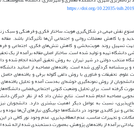
برنامه‌ریزی شهری، دانشکده معماری و شهرسازی، دانشگاه علم‌و‌صنعت، ته
https://doi.org/10.22035/isih.201
صنوع نقش مهمی در شکل‌گیری هویت، ساختار فکری و فرهنگی و سبک زندگی
دید و یا کاهش معضلات روانی و اجتماعی آن‌ها تأثیر‌گذار باشد. مقال
جهت تسهیل روند هویت‌بخشی و کاهش تنش‌های فکری، اجتماعی و فرهن
ی دانشگاه تهیه و تولید شده است. ساختار اصلی مقاله برآمده از یک تح
شگاه منتخب دولتی در شهر تهران به روش تحقیق آمیخته انجام شده و داده
 پرسشنامه گردآوری شده است. یافته‌های مصاحبه از اساتید دانشگاه‌ه
 علوم، تحقیقات و فناوری با روش دلفی گلوله برفی و یافته‌های حاصل 
دانشجویان از روش نمونه‌گیری خوشه‌ای به‌دست آمده و تحلیل یافته‌های ا
زار SPSS صورت گرفته است. برای تحلیل وضعیت کنونی اجتماعی‌ـ‌فضایی دانشگاه‌های
ویی مصاحبه انجام شده است. نتایج نشان داد که از نظر خبرگان دانشگ
ماع‌پذیری» نسبت به عوامل دیگر اهمیت بیشتری دارد. دانشجویان نیز 
اعی و نیز کالبدی موجود در دانشگاه‌ها جواب‌گوی نیازهای آن‌ها نبوده و 
کانات و تجهیزات مناسب، عدم انعطاف‌پذیری، عدم وجود نور کافی در این 
نهاداتی برآمده از یافته‌های پژوهش، به‌صورت دسته‌بندی شده ارائه شده 