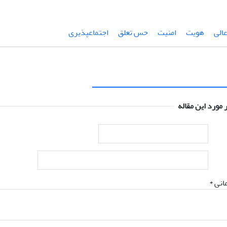
الی
هویت
امنیت
حس تعلق
اجتماعپذیری
 مورد این مقاله
انی *