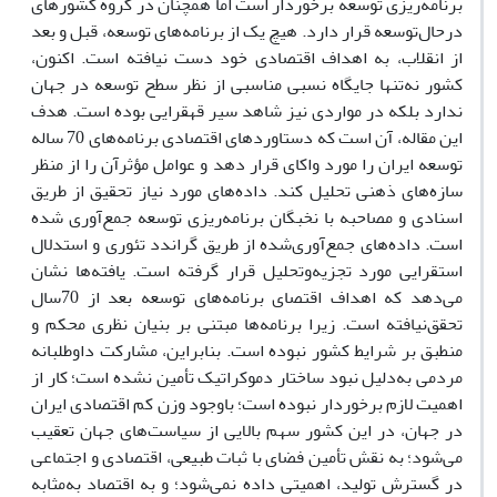
برنامه‌ریزی توسعه برخوردار است اما همچنان در گروه کشورهای
درحال‌توسعه قرار دارد. هیچ یک از برنامه‌های توسعه، قبل و بعد
از انقلاب، به اهداف اقتصادی خود دست نیافته است. اکنون،
کشور نه‌تنها جایگاه نسبی مناسبی از نظر سطح توسعه در جهان
ندارد بلکه در مواردی نیز شاهد سیر قهقرایی بوده است. هدف
این مقاله، آن است که دستاوردهای اقتصادی برنامه‌های 70 ساله
توسعه ایران را مورد واکای قرار دهد و عوامل مؤثرآن را از منظر
سازه‌های ذهنی تحلیل کند. داده‌های مورد نیاز تحقیق از طریق
اسنادی و مصاحبه با نخبگان برنامه‌ریزی توسعه جمع‌آوری شده
است. داده‌های جمع‌آوری‌شده از طریق گراندد تئوری و استدلال
استقرایی مورد تجزیه‌و‌تحلیل قرار گرفته است. یافته‌ها نشان
می‌دهد که اهداف اقتصای برنامه‌های توسعه بعد از 70سال
تحقق‌نیافته است. زیرا برنامه‌ها مبتنی بر بنیان نظری محکم و
منطبق بر شرایط کشور نبوده است. بنابراین، مشارکت داوطلبانه
مردمی به‌دلیل نبود ساختار دموکراتیک تأمین نشده است؛ کار از
اهمیت لازم برخوردار نبوده است؛ باوجود وزن کم اقتصادی ایران
در جهان، در این کشور سهم بالایی از سیاست‌های جهان تعقیب
می‌شود؛ به نقش تأمین فضای با ثبات طبیعی، اقتصادی و اجتماعی
در گسترش تولید، اهمیتی داده نمی‌شود؛ و به اقتصاد به‌مثابه