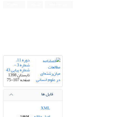
ورود به سامانه
ثبت نام
English
دوره 11،
شماره 3 -
شماره پیاپی 43
تابستان 1398
صفحه
75-107
فایل ها
XML
اصل مقاله
2.09 M