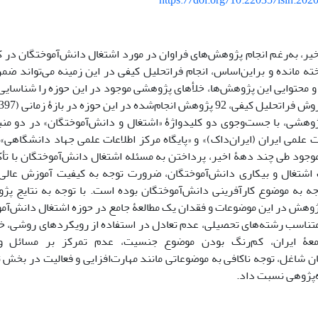
https://doi.org/10.22035/isih.202
یر، به‌رغم انجام پژوهش‌های فراوان در مورد اشتغال دانش‌آموختگان در ک
ته مانده و براین‌اساس، انجام فراتحلیل کیفی در این زمینه می‌تواند
محتوایی این پژوهش‌ها، خلأهای پژوهشی موجود در این حوزه را شناسایی کن
پژوهشی، با جست‌وجوی دو کلیدواژۀ «اشتغال و دانش‌آموختگان» در دو من
ت علمی ایران (ایران‌داک)» و «پایگاه مرکز اطلاعات علمی جهاد دانشگاهی»
جود طی چند دهۀ اخیر، پرداختن به مسئله اشتغال دانش‌آموختگان با ت
اشتغال و بیکاری دانش‌آموختگان، ضرورت توجه به کیفیت آموزش عالی
جه به موضوع کارآفرینی دانش‌آموختگان بوده است. با توجه به نتایج پژ
ژوهش در این موضوعات و فقدان یک مطالعۀ جامع در حوزه اشتغال دانش‌آموخ
متناسب رشته‌های تحصیلی، عدم تعادل در استفاده از رویکردهای روشی، خ
معۀ ایران، کم‌رنگ بودن موضوع جنسیت، عدم تمرکز بر مسائل و 
ن شاغل، توجه ناکافی به موضوعاتی مانند مهارت‌افزایی و فعالیت در بخش 
ه‌پژوهی نسبت داد.