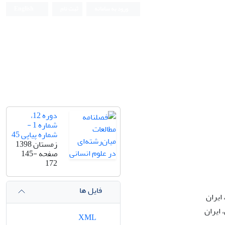
ورود به سامانه
ثبت نام
English
دوره 12،
شماره 1 -
شماره پیاپی 45
زمستان 1398
صفحه
145-
172
فایل ها
ایران
 ایران
XML