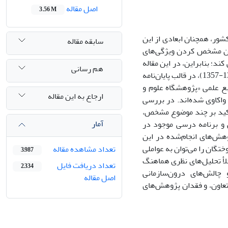
اصل مقاله
3.56 M
شور، همچنان ابعادی از این
سابقه مقاله
 ضمن مشخص کردن ویژگی‌های
د؛ بنابراین، در این مقاله
هم رسانی
با استفاده از روش فراتحلیل کیفی، 92 پژوهش انجام‌شده در این حوزه در بازۀ زمانی (1397-1357)، در قالب پایان‌نامه
بع علمی «پژوهشگاه علوم و
ارجاع به این مقاله
 واکاوی شده‌اند. در بررسی
أکید بر چند موضوع مشخص،
آمار
 و برنامه درسی موجود در
وهش‌های انجام‌شده در این
تگان را می‌توان به عواملی
تعداد مشاهده مقاله
3,987
لأ تحلیل‌های نظری هماهنگ
تعداد دریافت فایل
2,334
چالش‌های درون‌سازمانی
اصل مقاله
تعاون، و فقدان پژوهش‌های