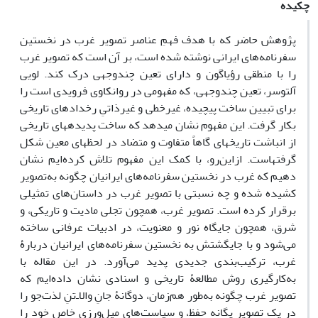
چکیده
پژوهش حاضر که با هدف فهمِ عناصر تصویر غرب در نخستین
سفرنامه‌های ایرانی نوشته شده است، بر آن است که تصویر غرب
را با منطقی رؤیاگون و دارای تعین چندوجهی درک کند. لویی
آلتوسر، تعین چندوجهی، که مفهومی در روانکاوی فرویدی است را
برای تبیین ساخت پیچیده، غیرخطی و غیرذاتیِ رخدادهای تاریخی
بکار گرفت. این مفهوم نشان می­دهد که ساخت پدیده­های تاریخی
از انباشت تاریخ­های گاهاً متفاوت و متضاد در لحظه­ای معین شکل
گرفته­است. ازاین‌رو، با کمک این مفهوم تلاش کرده‌ایم نشان
دهیم که غرب در نخستین سفرنامه‌های ایرانیان چگونه به‌تصویر
کشیده شده و چه نسبتی با تصویر غرب در داستان‌های تمثیلی
برقرار کرده است. تصویر غرب، همچون تجلی مادیت و تاریکی، و
شرق، همچون جایگاه نور و معنویت، در ادبیات عرفانی ساخته
می‌شود و با جایگشتش به نخستین سفرنامه‌های ایرانیان دربارۀ
غرب، ترکیب‌بندی جدیدی پدید می‌آورد. در این مقاله با
به‌کارگیری روش مطالعۀ تاریخی و اسنادی نشان داده‌ایم که
تصویر غرب چگونه به‌طور هم‌زمان، دوگانۀ جانِ والا‌ـ‌تنِ لذت‌جو را
در یک تصویر یگانه حفظ، و سیاست‌های میل‌ورزی خاص خود را