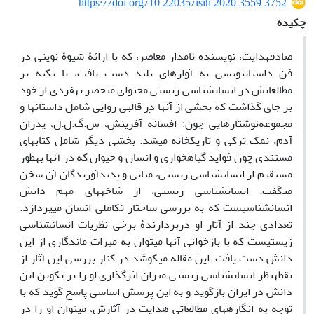
https://doi.org/10.22035/isih.2020.3559.3752
چکیده
صادق‎هدایت، نویسنده‌ نام‎دار معاصر، که با ارائۀ‎ شیوۀ‌ نوینی در
فن داستان‎نویسی به آوازه‎ای بلند دست یافت، با تکیه بر
مطالعاتش در انسان‎شناسی زیستی محتوای منحصر به‎فردی از خود
بر جای گذاشت که بخشی از آن‎ها در قالبی روایی شامل داستان‎ها و
مجموعه‌نوشتارهایی چون: افسانهٔ آفرینش، س.گ.ل.ل، پدران
آدم، نمک ترکی و تاریک‎خانه می‎شد. بخشی دیگر شامل کتاب‎های
مستندی چون فواید گیاه‎خواری و انسان و حیوان که در آن‎ها به‎طور
مستقیم از انسان‎شناسی زیستی، مبانی و پدیدآورندگان آن سخن
می‎گفت. انسان‎شناسی زیستی، از شاخه‎های مهم دانش
انسان‎شناسی‎ست که به بررسی ساختار تکاملی انسان می‎پردازد.
تعدادی چند از آثار او دربردارندۀ برخی نظریات انسان‎شناسی
زیستی‎ست که با بازخوانی آن‎ها می‎توان به میراث ماندگاری از این
دانش دست یافت. این مقاله می‎کوشد در کنار بررسی این آثار از
نقطه‎نظر انسان‎شناسی زیستی میزان اثرگذاری او را بر تکوین این
دانش در ایران بازگوید و به این پرسش اساسی پاسخ گوید که با
توجه به انگاره‎های مطالعاتی هدایت در آثارش، می‎توان او را در