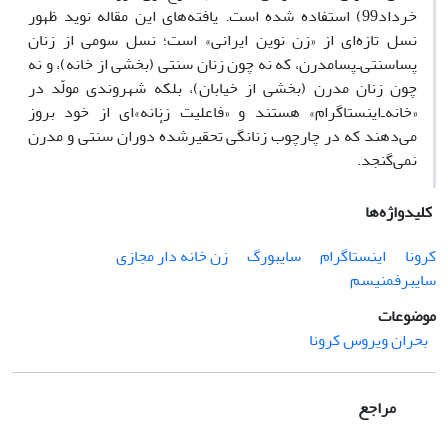
خرداد99) استفاده شده است. یافته‌های این مقاله نوید ظهور
نسل تازه‌ای از «زن نوین ایرانی» است؛ نسل سومی از زنان
پساسنتی‌ـ‌پسامدرن، که نه چون زنان سنتی (بخشی از خانه)، و نه
چون زنان مدرن (بخشی از خیابان)، بلکه شهروندی مولّد در
«خانه‌ـ‌اینستاگرام» هستند و «فاعلیت زنانه‌»ای از خود بروز
می‌دهند که در چارچوب زنانگی تحقیرشدهٔ دوران سنتی و مدرن
نمی‌گنجد.
کلیدواژه‌ها
کرونا
اینستاگرام
سایبورگ
زن خانه دار مجازی
سایبرفمنیسم
موضوعات
بحران ویروس کرونا
مراجع