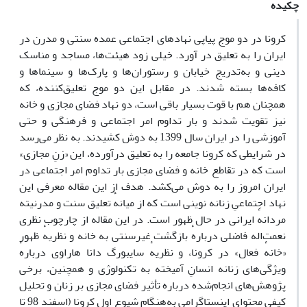
چکیده
کرونا در دو موج پیاپی نهادهای اجتماعی عمده سنتی و مدرن در
ایران را به تعلیق در آورد. خیلی‌ زود هیئت‌ها، مساجد و مناسک
دینی و به‌تدریج خیابان و رستوران‌ها و پارک‌ها و سینماها و
کافه‌ها بسته شدند. در مقابل این دو موج تعلیق‌کننده، که
همچنان هم با قوت بسیار باقی‌ است، دو نهاد فضای مجازی و خانه
نیز تقویت شدند و بار تداوم امر اجتماعی و فرهنگی و حتی
آموزشی را در ایران سال 1399 به دوش کشیدند. به نظر می‌رسد
در شرایطی که کرونا جامعه را به تعلیق درآورده، این «زنِ مجازی»
است که در تقاطع خانه و فضای مجازی بار تداوم امر اجتماعی در
ایران امروز را به دوش می‌کشد. هدف از این مقاله معرفی این
نهاد اجتماعیِ زنانه نوینی است که از میانهٔ تعلیق سنت و مدرنیته
مردانهٔ ایرانی در حال ظهور است. در این مقاله از چارچوب نظری
نعمت‌اله فاضلی دربارهٔ بازگشت غیرسنتی به خانه و نظریهٔ ظهور
«خانهٔ فعال» در کرونا، و نظریهٔ سایبورگ دانا هاراوی دربارهٔ
ویژگی‌های زنانه انسانِ آمیخته به تکنولوژی و همچنین، برخی
پژوهش‌های انجام‌شده درباره تأثیر فضای مجازی بر زنان و تحلیل
کیفی محتوای اینستاگرامی به‌هنگام شیوع اول کرونا (اسفند 98 تا