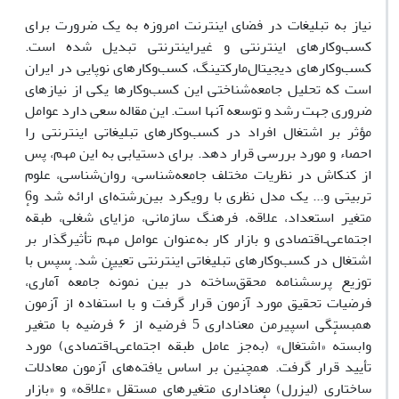
نیاز به تبلیغات در فضای اینترنت امروزه به یک ضرورت برای
کسب‌وکارهای اینترنتی و غیراینترنتی تبدیل شده ‌است.
کسب‌وکارهای دیجیتال‌مارکتینگ، کسب‌وکارهای نوپایی در ایران
است که تحلیل جامعه‌شناختی این کسب‌وکارها یکی از نیازهای
ضروری جهت رشد و توسعه آنها است. این مقاله سعی دارد عوامل
مؤثر بر اشتغال افراد در کسب‌وکار‌های تبلیغاتی اینترنتی را
احصاء و مورد بررسی قرار دهد. برای دستیابی به این مهم، پس
از کنکاش در نظریات مختلف جامعه‌شناسی، روان‌شناسی، علوم
تربیتی و... یک مدل نظری با رویکرد بین‌رشته‌ای ارائه شد و6
متغیر استعداد، علاقه، فرهنگ سازمانی، مزایای شغلی، طبقهٔ
اجتماعی‌ـ‌اقتصادی و بازار کار به‌عنوان عوامل مهم تأثیرگذار بر
اشتغال در کسب‌وکارهای تبلیغاتی اینترنتی تعیین شد. سپس با
توزیع پرسشنامه محقق‌ساخته در بین نمونهٔ جامعهٔ آماری،
فرضیات تحقیق مورد آزمون قرار گرفت و با استفاده از آزمون
همبستگی اسپیرمن معناداری 5 فرضیه از ۶ فرضیه با متغیر
وابستهٔ «اشتغال» (به‌جز عامل طبقه اجتماعی‌ـ‌اقتصادی) مورد
تأیید قرار گرفت. همچنین بر اساس یافته‌های آزمون معادلات
ساختاری (لیزرل) معناداری متغیرهای مستقل «علاقه» و «بازار