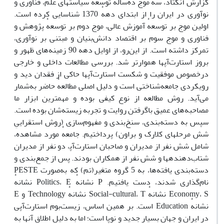
گزارش آنکتاد، سه موج ده‌سالهٔ توسعه سیاست‍های علم، فناوری و
نوآوری در ایران را از ابتدای دههٔ 1370 شناسایی کرده است.
اولین موج بر توسعهٔ آموزش عالی، موج دوم بر توسعهٔ پژوهش و
فناوری و موج سوم بر اقتصاد دانش‌بنیان و مبتنی بر نوآوری،
تمرکز داشته است. از این‌رو، از اوایل دهه 90 زمینه‌های ظهور و
بروز استارت‌آپ‍ها هموارتر شد. بررسی مطالعات داخلی و خارجی
درخصوص موفقیت و شکست استارت‌آپ‍ها حاکی از فقدان دید و
رویکردی جامعه‌شناختی است و دلیل اصلی مطالعهٔ حاضر به‌شمار
می‌آید. روش مطالعه از نوع کیفی بوده و مهمترین ابزار ما
مصاحبه‌های عمیق باگرفتن روایت و تجربه زیسته‌شان بوده است.
سپس به دسته‌بندی، سنخ‌بندی و مفهوم‌سازی (روش استقراییِ
شش مرحله‍ای کلارک و براون) پرداختیم. جامعهٔ مورد مشاهده،
شامل شش نفر از مدیران و صاحبان استارت‌آپ‍، دو نفر از مدیران
شتاب‌دهنده‍ها و شش نفر از همکاران بودند. پس از جمع‌بندی و
دسته‌بندی یافته‌ها، به 5 گروه متغیر(تم) که به‌صورت PESTE
نام‌گذاری شدند، دست یافتیم. P نشانهٔ Politics، E نشانهٔ
Economy، S نشانهٔ Social-cultural، T نشانهٔ Technology و E
نشانهٔ Education است. بر همین اساس، زیست‌بوم استارت‌آپی
در ایران و جهان بسیار جدید و نوپا است؛ اما به دلیل اطلاق آنها به